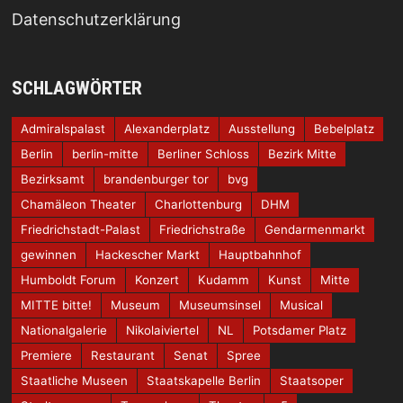
Datenschutzerklärung
SCHLAGWÖRTER
Admiralspalast
Alexanderplatz
Ausstellung
Bebelplatz
Berlin
berlin-mitte
Berliner Schloss
Bezirk Mitte
Bezirksamt
brandenburger tor
bvg
Chamäleon Theater
Charlottenburg
DHM
Friedrichstadt-Palast
Friedrichstraße
Gendarmenmarkt
gewinnen
Hackescher Markt
Hauptbahnhof
Humboldt Forum
Konzert
Kudamm
Kunst
Mitte
MITTE bitte!
Museum
Museumsinsel
Musical
Nationalgalerie
Nikolaiviertel
NL
Potsdamer Platz
Premiere
Restaurant
Senat
Spree
Staatliche Museen
Staatskapelle Berlin
Staatsoper