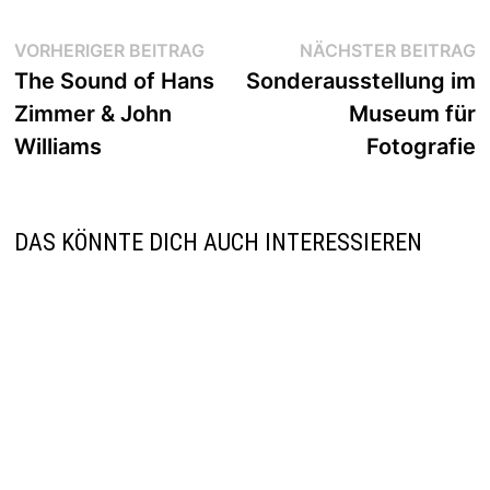
Beitragsnavigation
Vorheriger
N
VORHERIGER BEITRAG
NÄCHSTER BEITRAG
Beitrag:
B
The Sound of Hans
Sonderausstellung im
Zimmer & John
Museum für
Williams
Fotografie
DAS KÖNNTE DICH AUCH INTERESSIEREN