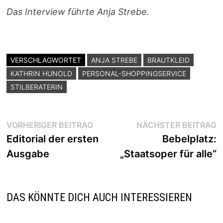
Das Interview führte Anja Strebe.
VERSCHLAGWORTET
ANJA STREBE
BRAUTKLEID
KATHRIN HUNOLD
PERSONAL-SHOPPINGSERVICE
STILBERATERIN
Beitragsnavigation
Vorheriger
N
VORHERIGER BEITRAG
NÄCHSTER BEITRAG
Beitrag:
B
Editorial der ersten
Bebelplatz:
Ausgabe
„Staatsoper für alle“
DAS KÖNNTE DICH AUCH INTERESSIEREN