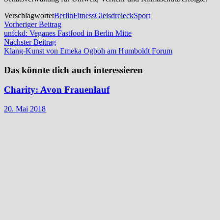
Verschlagwortet
Berlin
Fitness
Gleisdreieck
Sport
Beitragsnavigation
Vorheriger
Vorheriger Beitrag
Beitrag:
unfckd: Veganes Fastfood in Berlin Mitte
Nächster
Nächster Beitrag
Beitrag:
Klang-Kunst von Emeka Ogboh am Humboldt Forum
Das könnte dich auch interessieren
Charity: Avon Frauenlauf
20. Mai 2018