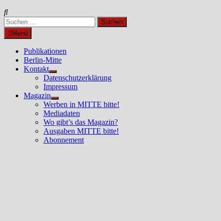
Suchen
nach:
Menü
Publikationen
Berlin-Mitte
Kontakt
Untermenü
Datenschutzerklärung
anzeigen
Impressum
Magazin
Untermenü
Werben in MITTE bitte!
anzeigen
Mediadaten
Wo gibt’s das Magazin?
Ausgaben MITTE bitte!
Abonnement