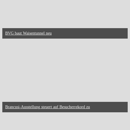
BVG baut Waisentunnel neu
Brancusi-Ausstellung steuert auf Besucherrekord zu