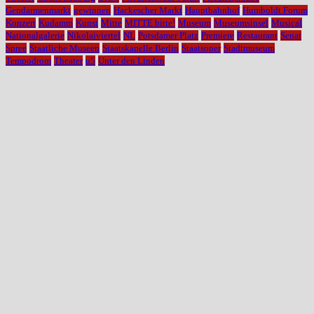
Gendarmenmarkt
gewinnen
Hackescher Markt
Hauptbahnhof
Humboldt Forum
Konzert
Kudamm
Kunst
Mitte
MITTE bitte!
Museum
Museumsinsel
Musical
Nationalgalerie
Nikolaiviertel
NL
Potsdamer Platz
Premiere
Restaurant
Senat
Spree
Staatliche Museen
Staatskapelle Berlin
Staatsoper
Stadtmuseum
Tempodrom
Theater
u5
Unter den Linden