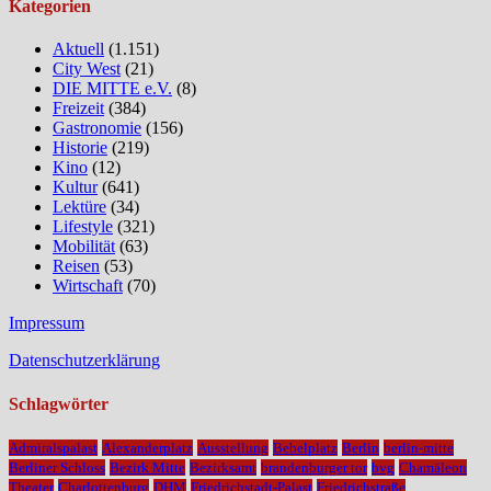
Kategorien
Aktuell
(1.151)
City West
(21)
DIE MITTE e.V.
(8)
Freizeit
(384)
Gastronomie
(156)
Historie
(219)
Kino
(12)
Kultur
(641)
Lektüre
(34)
Lifestyle
(321)
Mobilität
(63)
Reisen
(53)
Wirtschaft
(70)
Impressum
Datenschutzerklärung
Schlagwörter
Admiralspalast
Alexanderplatz
Ausstellung
Bebelplatz
Berlin
berlin-mitte
Berliner Schloss
Bezirk Mitte
Bezirksamt
brandenburger tor
bvg
Chamäleon
Theater
Charlottenburg
DHM
Friedrichstadt-Palast
Friedrichstraße