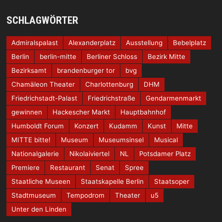
SCHLAGWÖRTER
Admiralspalast
Alexanderplatz
Ausstellung
Bebelplatz
Berlin
berlin-mitte
Berliner Schloss
Bezirk Mitte
Bezirksamt
brandenburger tor
bvg
Chamäleon Theater
Charlottenburg
DHM
Friedrichstadt-Palast
Friedrichstraße
Gendarmenmarkt
gewinnen
Hackescher Markt
Hauptbahnhof
Humboldt Forum
Konzert
Kudamm
Kunst
Mitte
MITTE bitte!
Museum
Museumsinsel
Musical
Nationalgalerie
Nikolaiviertel
NL
Potsdamer Platz
Premiere
Restaurant
Senat
Spree
Staatliche Museen
Staatskapelle Berlin
Staatsoper
Stadtmuseum
Tempodrom
Theater
u5
Unter den Linden