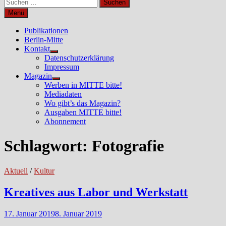
Suchen
nach:
Menü
Publikationen
Berlin-Mitte
Kontakt
Untermenü
Datenschutzerklärung
anzeigen
Impressum
Magazin
Untermenü
Werben in MITTE bitte!
anzeigen
Mediadaten
Wo gibt’s das Magazin?
Ausgaben MITTE bitte!
Abonnement
Schlagwort:
Fotografie
Aktuell
/
Kultur
Kreatives aus Labor und Werkstatt
17. Januar 2019
8. Januar 2019