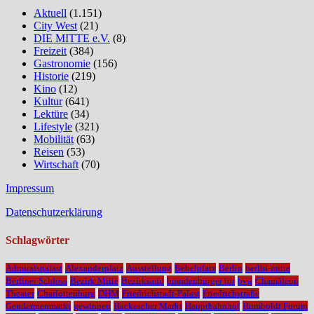
Aktuell
(1.151)
City West
(21)
DIE MITTE e.V.
(8)
Freizeit
(384)
Gastronomie
(156)
Historie
(219)
Kino
(12)
Kultur
(641)
Lektüre
(34)
Lifestyle
(321)
Mobilität
(63)
Reisen
(53)
Wirtschaft
(70)
Impressum
Datenschutzerklärung
Schlagwörter
Admiralspalast
Alexanderplatz
Ausstellung
Bebelplatz
Berlin
berlin-mitte
Berliner Schloss
Bezirk Mitte
Bezirksamt
brandenburger tor
bvg
Chamäleon
Theater
Charlottenburg
DHM
Friedrichstadt-Palast
Friedrichstraße
Gendarmenmarkt
gewinnen
Hackescher Markt
Hauptbahnhof
Humboldt Forum