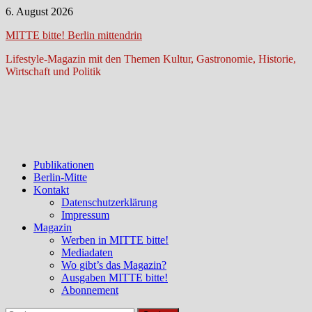
Zum
6. August 2026
Inhalt
MITTE bitte! Berlin mittendrin
springen
Lifestyle-Magazin mit den Themen Kultur, Gastronomie, Historie,
Wirtschaft und Politik
Publikationen
Berlin-Mitte
Kontakt
Datenschutzerklärung
Impressum
Magazin
Werben in MITTE bitte!
Mediadaten
Wo gibt’s das Magazin?
Ausgaben MITTE bitte!
Abonnement