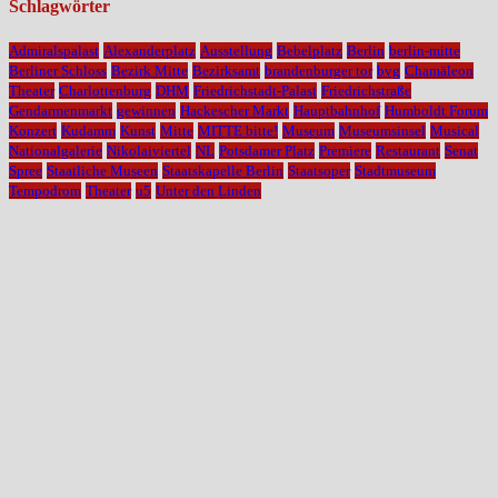
Schlagwörter
Admiralspalast
Alexanderplatz
Ausstellung
Bebelplatz
Berlin
berlin-mitte
Berliner Schloss
Bezirk Mitte
Bezirksamt
brandenburger tor
bvg
Chamäleon
Theater
Charlottenburg
DHM
Friedrichstadt-Palast
Friedrichstraße
Gendarmenmarkt
gewinnen
Hackescher Markt
Hauptbahnhof
Humboldt Forum
Konzert
Kudamm
Kunst
Mitte
MITTE bitte!
Museum
Museumsinsel
Musical
Nationalgalerie
Nikolaiviertel
NL
Potsdamer Platz
Premiere
Restaurant
Senat
Spree
Staatliche Museen
Staatskapelle Berlin
Staatsoper
Stadtmuseum
Tempodrom
Theater
u5
Unter den Linden