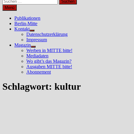
Suchen
nach:
Menü
Publikationen
Berlin-Mitte
Kontakt
Untermenü
Datenschutzerklärung
anzeigen
Impressum
Magazin
Untermenü
Werben in MITTE bitte!
anzeigen
Mediadaten
Wo gibt’s das Magazin?
Ausgaben MITTE bitte!
Abonnement
Schlagwort:
kultur