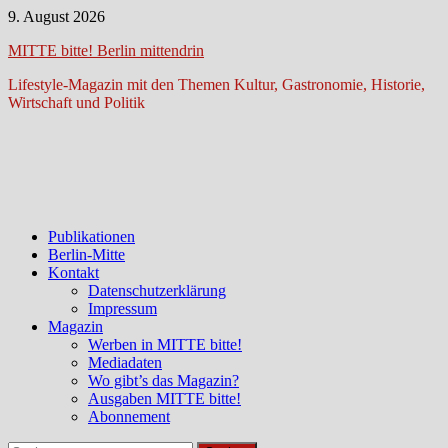
Zum
9. August 2026
Inhalt
MITTE bitte! Berlin mittendrin
springen
Lifestyle-Magazin mit den Themen Kultur, Gastronomie, Historie,
Wirtschaft und Politik
Publikationen
Berlin-Mitte
Kontakt
Datenschutzerklärung
Impressum
Magazin
Werben in MITTE bitte!
Mediadaten
Wo gibt’s das Magazin?
Ausgaben MITTE bitte!
Abonnement