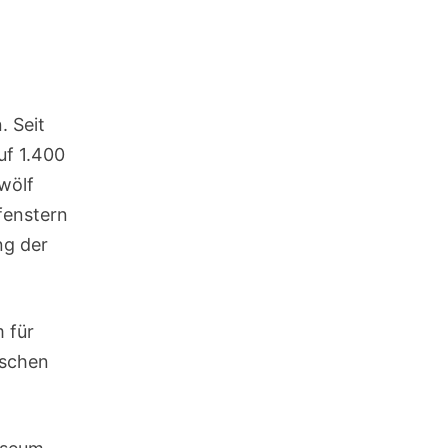
. Seit
uf 1.400
wölf
fenstern
ng der
 für
ischen