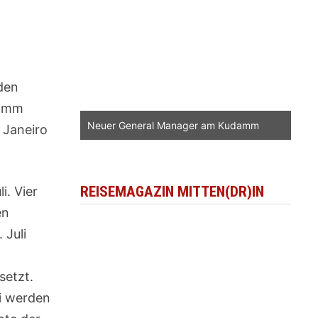
den
ramm
Neuer General Manager am Kudamm
 Janeiro
REISEMAGAZIN MITTEN(DR)IN
i. Vier
en
 Juli
setzt.
li werden