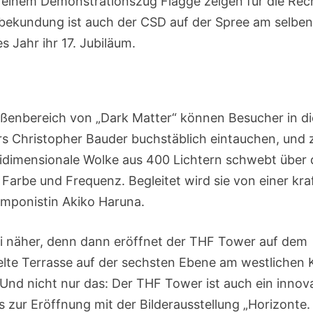
i einem Demonstrationszug Flagge zeigen für die Rec
ekundung ist auch der CSD auf der Spree am selben
es Jahr ihr 17. Jubiläum.
 Außenbereich von „Dark Matter“ können Besucher in di
ers Christopher Bauder buchstäblich eintauchen, und 
idimensionale Wolke aus 400 Lichtern schwebt über
arbe und Frequenz. Begleitet wird sie von einer kra
omponistin Akiko Haruna.
i näher, denn dann eröffnet der THF Tower auf dem
elte Terrasse auf der sechsten Ebene am westlichen
 Und nicht nur das: Der THF Tower ist auch ein innov
s zur Eröffnung mit der Bilderausstellung „Horizonte.