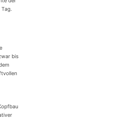
hte der
 Tag.
e
zwar bis
 dem
ftvollen
 Kopfbau
ativer