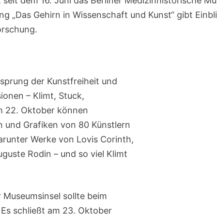
 seit dem 16. Juni das Berliner Medizinhistorische 
ng „Das Gehirn in Wissenschaft und Kunst“ gibt Einbli
orschung.
prung der Kunstfreiheit und
sionen – Klimt, Stuck,
um 22. Oktober können
n und Grafiken von 80 Künstlern
arunter Werke von Lovis Corinth,
guste Rodin – und so viel Klimt
Museumsinsel sollte beim
Es schließt am 23. Oktober