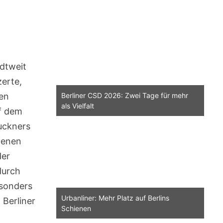
dtweit
zerte,
ren
Berliner CSD 2026: Zwei Tage für mehr
als Vielfalt
uf dem
ruckners
ffenen
der
durch
esonders
Urbanliner: Mehr Platz auf Berlins
 Berliner
Schienen