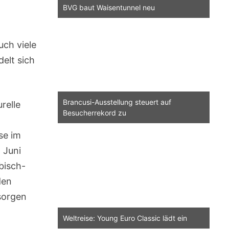
BVG baut Waisentunnel neu
ch viele
elt sich
Brancusi-Ausstellung steuert auf
relle
Besucherrekord zu
se im
 Juni
bisch-
den
sorgen
Weltreise: Young Euro Classic lädt ein