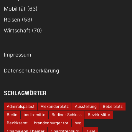
Mobilität
(63)
Reisen
(53)
Wirtschaft
(70)
Impressum
Datenschutzerklärung
SCHLAGWÖRTER
Admiralspalast
Alexanderplatz
Ausstellung
Bebelplatz
Berlin
berlin-mitte
Berliner Schloss
Bezirk Mitte
Bezirksamt
brandenburger tor
bvg
Chamäleon Theater
Charlottenburg
DHM