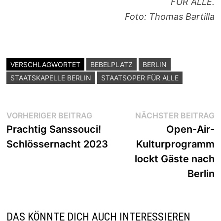
FÜR ALLE.
Foto: Thomas Bartilla
VERSCHLAGWORTET
BEBELPLATZ
BERLIN
STAATSKAPELLE BERLIN
STAATSOPER FÜR ALLE
Beitragsnavigation
Vorheriger
N
VORHERIGER BEITRAG
NÄCHSTER BEITRAG
Beitrag:
B
Prachtig Sanssouci!
Open-Air-
Schlössernacht 2023
Kulturprogramm
lockt Gäste nach
Berlin
DAS KÖNNTE DICH AUCH INTERESSIEREN