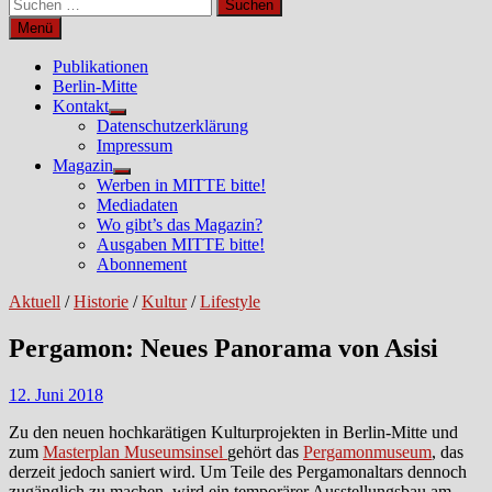
Suchen
nach:
Menü
Publikationen
Berlin-Mitte
Kontakt
Untermenü
Datenschutzerklärung
anzeigen
Impressum
Magazin
Untermenü
Werben in MITTE bitte!
anzeigen
Mediadaten
Wo gibt’s das Magazin?
Ausgaben MITTE bitte!
Abonnement
Aktuell
/
Historie
/
Kultur
/
Lifestyle
Pergamon: Neues Panorama von Asisi
12. Juni 2018
Zu den neuen hochkarätigen Kulturprojekten in Berlin-Mitte und
zum
Masterplan Museumsinsel
gehört das
Pergamonmuseum
, das
derzeit jedoch saniert wird. Um Teile des Pergamonaltars dennoch
zugänglich zu machen, wird ein temporärer Ausstellungsbau am