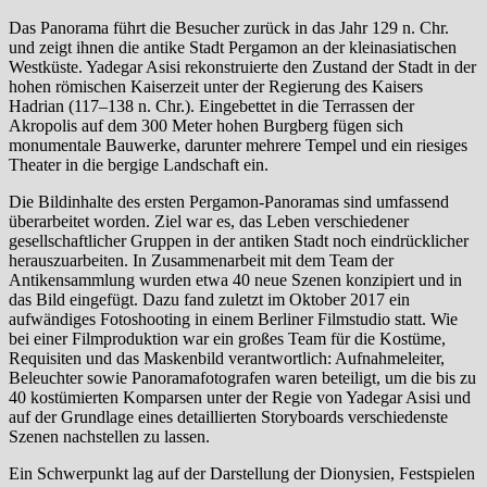
Das Panorama führt die Besucher zurück in das Jahr 129 n. Chr.
und zeigt ihnen die antike Stadt Pergamon an der kleinasiatischen
Westküste. Yadegar Asisi rekonstruierte den Zustand der Stadt in der
hohen römischen Kaiserzeit unter der Regierung des Kaisers
Hadrian (117–138 n. Chr.). Eingebettet in die Terrassen der
Akropolis auf dem 300 Meter hohen Burgberg fügen sich
monumentale Bauwerke, darunter mehrere Tempel und ein riesiges
Theater in die bergige Landschaft ein.
Die Bildinhalte des ersten Pergamon-Panoramas sind umfassend
überarbeitet worden. Ziel war es, das Leben verschiedener
gesellschaftlicher Gruppen in der antiken Stadt noch eindrücklicher
herauszuarbeiten. In Zusammenarbeit mit dem Team der
Antikensammlung wurden etwa 40 neue Szenen konzipiert und in
das Bild eingefügt. Dazu fand zuletzt im Oktober 2017 ein
aufwändiges Fotoshooting in einem Berliner Filmstudio statt. Wie
bei einer Filmproduktion war ein großes Team für die Kostüme,
Requisiten und das Maskenbild verantwortlich: Aufnahmeleiter,
Beleuchter sowie Panoramafotografen waren beteiligt, um die bis zu
40 kostümierten Komparsen unter der Regie von Yadegar Asisi und
auf der Grundlage eines detaillierten Storyboards verschiedenste
Szenen nachstellen zu lassen.
Ein Schwerpunkt lag auf der Darstellung der Dionysien, Festspielen