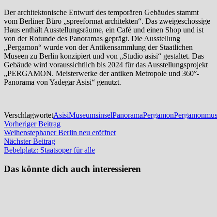
Der architektonische Entwurf des temporären Gebäudes stammt
vom Berliner Büro „spreeformat architekten“. Das zweigeschossige
Haus enthält Ausstellungsräume, ein Café und einen Shop und ist
von der Rotunde des Panoramas geprägt. Die Ausstellung
„Pergamon“ wurde von der Antikensammlung der Staatlichen
Museen zu Berlin konzipiert und von „Studio asisi“ gestaltet. Das
Gebäude wird voraussichtlich bis 2024 für das Ausstellungsprojekt
„PERGAMON. Meisterwerke der antiken Metropole und 360°-
Panorama von Yadegar Asisi“ genutzt.
Verschlagwortet
Asisi
Museumsinsel
Panorama
Pergamon
Pergamonmu
Beitragsnavigation
Vorheriger
Vorheriger Beitrag
Beitrag:
Weihenstephaner Berlin neu eröffnet
Nächster
Nächster Beitrag
Beitrag:
Bebelplatz: Staatsoper für alle
Das könnte dich auch interessieren