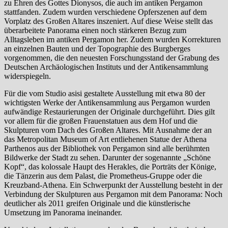
zu Ehren des Gottes Dionysos, die auch im antiken Pergamon
stattfanden. Zudem wurden verschiedene Opferszenen auf dem
Vorplatz des Großen Altares inszeniert. Auf diese Weise stellt das
überarbeitete Panorama einen noch stärkeren Bezug zum
Alltagsleben im antiken Pergamon her. Zudem wurden Korrekturen
an einzelnen Bauten und der Topographie des Burgberges
vorgenommen, die den neuesten Forschungsstand der Grabung des
Deutschen Archäologischen Instituts und der Antikensammlung
widerspiegeln.
Für die vom Studio asisi gestaltete Ausstellung mit etwa 80 der
wichtigsten Werke der Antikensammlung aus Pergamon wurden
aufwändige Restaurierungen der Originale durchgeführt. Dies gilt
vor allem für die großen Frauenstatuen aus dem Hof und die
Skulpturen vom Dach des Großen Altares. Mit Ausnahme der an
das Metropolitan Museum of Art entliehenen Statue der Athena
Parthenos aus der Bibliothek von Pergamon sind alle berühmten
Bildwerke der Stadt zu sehen. Darunter der sogenannte „Schöne
Kopf“, das kolossale Haupt des Herakles, die Porträts der Könige,
die Tänzerin aus dem Palast, die Prometheus-Gruppe oder die
Kreuzband-Athena. Ein Schwerpunkt der Ausstellung besteht in der
Verbindung der Skulpturen aus Pergamon mit dem Panorama: Noch
deutlicher als 2011 greifen Originale und die künstlerische
Umsetzung im Panorama ineinander.