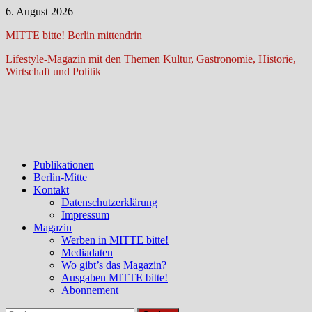
Zum
6. August 2026
Inhalt
MITTE bitte! Berlin mittendrin
springen
Lifestyle-Magazin mit den Themen Kultur, Gastronomie, Historie,
Wirtschaft und Politik
Publikationen
Berlin-Mitte
Kontakt
Datenschutzerklärung
Impressum
Magazin
Werben in MITTE bitte!
Mediadaten
Wo gibt’s das Magazin?
Ausgaben MITTE bitte!
Abonnement