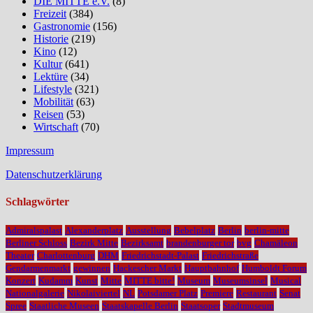
DIE MITTE e.V.
(8)
Freizeit
(384)
Gastronomie
(156)
Historie
(219)
Kino
(12)
Kultur
(641)
Lektüre
(34)
Lifestyle
(321)
Mobilität
(63)
Reisen
(53)
Wirtschaft
(70)
Impressum
Datenschutzerklärung
Schlagwörter
Admiralspalast
Alexanderplatz
Ausstellung
Bebelplatz
Berlin
berlin-mitte
Berliner Schloss
Bezirk Mitte
Bezirksamt
brandenburger tor
bvg
Chamäleon
Theater
Charlottenburg
DHM
Friedrichstadt-Palast
Friedrichstraße
Gendarmenmarkt
gewinnen
Hackescher Markt
Hauptbahnhof
Humboldt Forum
Konzert
Kudamm
Kunst
Mitte
MITTE bitte!
Museum
Museumsinsel
Musical
Nationalgalerie
Nikolaiviertel
NL
Potsdamer Platz
Premiere
Restaurant
Senat
Spree
Staatliche Museen
Staatskapelle Berlin
Staatsoper
Stadtmuseum