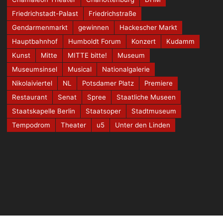
Friedrichstadt-Palast
Friedrichstraße
Gendarmenmarkt
gewinnen
Hackescher Markt
Hauptbahnhof
Humboldt Forum
Konzert
Kudamm
Kunst
Mitte
MITTE bitte!
Museum
Museumsinsel
Musical
Nationalgalerie
Nikolaiviertel
NL
Potsdamer Platz
Premiere
Restaurant
Senat
Spree
Staatliche Museen
Staatskapelle Berlin
Staatsoper
Stadtmuseum
Tempodrom
Theater
u5
Unter den Linden