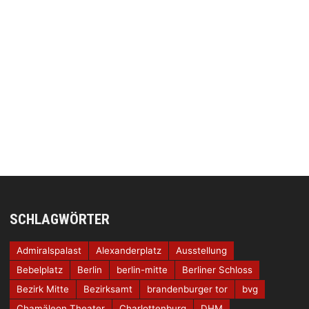
SCHLAGWÖRTER
Admiralspalast
Alexanderplatz
Ausstellung
Bebelplatz
Berlin
berlin-mitte
Berliner Schloss
Bezirk Mitte
Bezirksamt
brandenburger tor
bvg
Chamäleon Theater
Charlottenburg
DHM