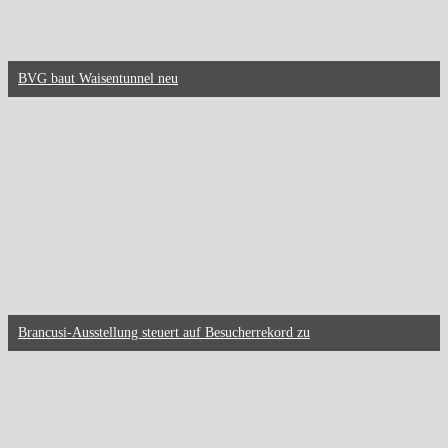
BVG baut Waisentunnel neu
Brancusi-Ausstellung steuert auf Besucherrekord zu