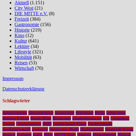
Aktuell
(1.151)
City West
(21)
DIE MITTE e.V.
(8)
Freizeit
(384)
Gastronomie
(156)
Historie
(219)
Kino
(12)
Kultur
(641)
Lektüre
(34)
Lifestyle
(321)
Mobilität
(63)
Reisen
(53)
Wirtschaft
(70)
Impressum
Datenschutzerklärung
Schlagwörter
Admiralspalast
Alexanderplatz
Ausstellung
Bebelplatz
Berlin
berlin-mitte
Berliner Schloss
Bezirk Mitte
Bezirksamt
brandenburger tor
bvg
Chamäleon
Theater
Charlottenburg
DHM
Friedrichstadt-Palast
Friedrichstraße
Gendarmenmarkt
gewinnen
Hackescher Markt
Hauptbahnhof
Humboldt Forum
Konzert
Kudamm
Kunst
Mitte
MITTE bitte!
Museum
Museumsinsel
Musical