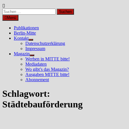
Suchen
nach:
Menü
Publikationen
Berlin-Mitte
Kontakt
Untermenü
Datenschutzerklärung
anzeigen
Impressum
Magazin
Untermenü
Werben in MITTE bitte!
anzeigen
Mediadaten
Wo gibt’s das Magazin?
Ausgaben MITTE bitte!
Abonnement
Schlagwort:
Städtebauförderung