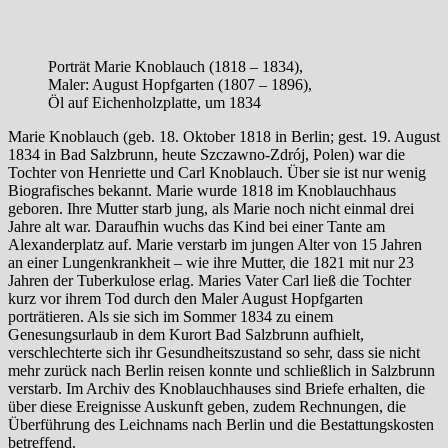
Porträt Marie Knoblauch (1818 – 1834),
Maler: August Hopfgarten (1807 – 1896),
Öl auf Eichenholzplatte, um 1834
Marie Knoblauch (geb. 18. Oktober 1818 in Berlin; gest. 19. August
1834 in Bad Salzbrunn, heute Szczawno-Zdrój, Polen) war die
Tochter von Henriette und Carl Knoblauch. Über sie ist nur wenig
Biografisches bekannt. Marie wurde 1818 im Knoblauchhaus
geboren. Ihre Mutter starb jung, als Marie noch nicht einmal drei
Jahre alt war. Daraufhin wuchs das Kind bei einer Tante am
Alexanderplatz auf. Marie verstarb im jungen Alter von 15 Jahren
an einer Lungenkrankheit – wie ihre Mutter, die 1821 mit nur 23
Jahren der Tuberkulose erlag. Maries Vater Carl ließ die Tochter
kurz vor ihrem Tod durch den Maler August Hopfgarten
porträtieren. Als sie sich im Sommer 1834 zu einem
Genesungsurlaub in dem Kurort Bad Salzbrunn aufhielt,
verschlechterte sich ihr Gesundheitszustand so sehr, dass sie nicht
mehr zurück nach Berlin reisen konnte und schließlich in Salzbrunn
verstarb. Im Archiv des Knoblauchhauses sind Briefe erhalten, die
über diese Ereignisse Auskunft geben, zudem Rechnungen, die
Überführung des Leichnams nach Berlin und die Bestattungskosten
betreffend.