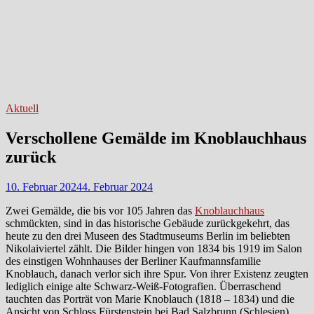
Aktuell
Verschollene Gemälde im Knoblauchhaus
zurück
10. Februar 2024
4. Februar 2024
Zwei Gemälde, die bis vor 105 Jahren das
Knoblauchhaus
schmückten, sind in das historische Gebäude zurückgekehrt, das
heute zu den drei Museen des Stadtmuseums Berlin im beliebten
Nikolaiviertel zählt. Die Bilder hingen von 1834 bis 1919 im Salon
des einstigen Wohnhauses der Berliner Kaufmannsfamilie
Knoblauch, danach verlor sich ihre Spur. Von ihrer Existenz zeugten
lediglich einige alte Schwarz-Weiß-Fotografien. Überraschend
tauchten das Porträt von Marie Knoblauch (1818 – 1834) und die
Ansicht von Schloss Fürstenstein bei Bad Salzbrunn (Schlesien)