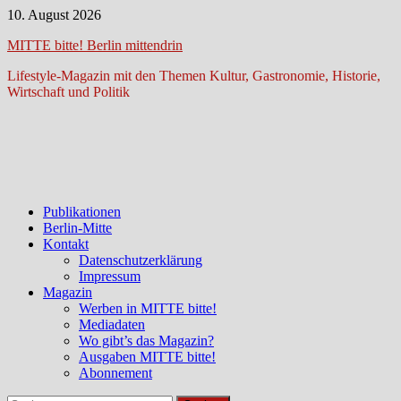
Zum
10. August 2026
Inhalt
MITTE bitte! Berlin mittendrin
springen
Lifestyle-Magazin mit den Themen Kultur, Gastronomie, Historie,
Wirtschaft und Politik
Publikationen
Berlin-Mitte
Kontakt
Datenschutzerklärung
Impressum
Magazin
Werben in MITTE bitte!
Mediadaten
Wo gibt’s das Magazin?
Ausgaben MITTE bitte!
Abonnement