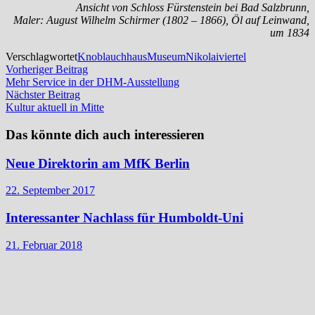
Ansicht von Schloss Fürstenstein bei Bad Salzbrunn,
Maler: August Wilhelm Schirmer (1802 – 1866), Öl auf Leinwand,
um 1834
Verschlagwortet
Knoblauchhaus
Museum
Nikolaiviertel
Beitragsnavigation
Vorheriger
Vorheriger Beitrag
Beitrag:
Mehr Service in der DHM-Ausstellung
Nächster
Nächster Beitrag
Beitrag:
Kultur aktuell in Mitte
Das könnte dich auch interessieren
Neue Direktorin am MfK Berlin
22. September 2017
Interessanter Nachlass für Humboldt-Uni
21. Februar 2018