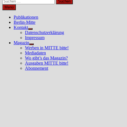
Suchen
nach:
Menü
Publikationen
Berlin-Mitte
Kontakt
Untermenü
Datenschutzerklärung
anzeigen
Impressum
Magazin
Untermenü
Werben in MITTE bitte!
anzeigen
Mediadaten
Wo gibt’s das Magazin?
Ausgaben MITTE bitte!
Abonnement