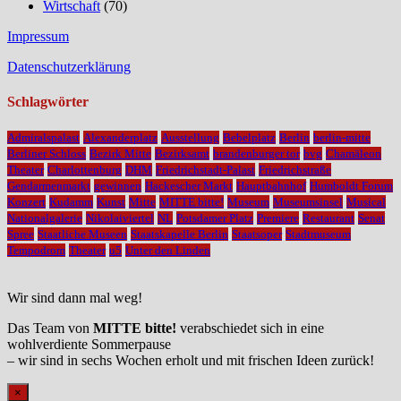
Wirtschaft
(70)
Impressum
Datenschutzerklärung
Schlagwörter
Admiralspalast
Alexanderplatz
Ausstellung
Bebelplatz
Berlin
berlin-mitte
Berliner Schloss
Bezirk Mitte
Bezirksamt
brandenburger tor
bvg
Chamäleon
Theater
Charlottenburg
DHM
Friedrichstadt-Palast
Friedrichstraße
Gendarmenmarkt
gewinnen
Hackescher Markt
Hauptbahnhof
Humboldt Forum
Konzert
Kudamm
Kunst
Mitte
MITTE bitte!
Museum
Museumsinsel
Musical
Nationalgalerie
Nikolaiviertel
NL
Potsdamer Platz
Premiere
Restaurant
Senat
Spree
Staatliche Museen
Staatskapelle Berlin
Staatsoper
Stadtmuseum
Tempodrom
Theater
u5
Unter den Linden
Wir sind dann mal weg!
Das Team von
MITTE bitte!
verabschiedet sich in eine
wohlverdiente Sommerpause
– wir sind in sechs Wochen erholt und mit frischen Ideen zurück!
×