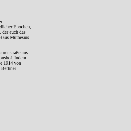
er
dlicher Epochen,
 der auch das
 Haus Muthesius
ohrenstraße aus
ionshof. Indem
rde 1914 von
 Berliner