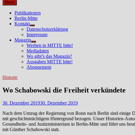
nach:
Menü
Publikationen
Berlin-Mitte
Kontakt
Untermenü
Datenschutzerklärung
anzeigen
Impressum
Magazin
Untermenü
Werben in MITTE bitte!
anzeigen
Mediadaten
Wo gibt’s das Magazin?
Ausgaben MITTE bitte!
Abonnement
Historie
Wo Schabowski die Freiheit verkündete
30. Dezember 2019
30. Dezember 2019
Nach dem Umzug der Regierung von Bonn nach Berlin sind einige Die
mit geschichtsträchtigem Hintergrund bezogen. Unser Historien-Aut
Gesundheits- und Justizministerium in Berlin-Mitte und führt uns he
mit Günther Schabowski statt.