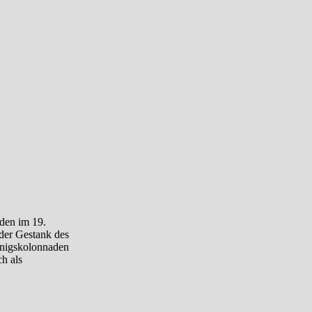
den im 19.
 der Gestank des
önigskolonnaden
ch als