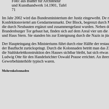
Foto: aus Blätter für Architektur
und Kunsthandwerk 14.1901, Tafel
71
Im Jahr 2002 wird das Bundesministerium der Justiz eingeweiht. De n
Konfektionsviertel am Gendarmenmarkt. Der Block, begrenzt durch M
die durch Neubauten ergänzt und zusammengefasst wurden. Neben d
Brandenburger Tor gebaut hat, finden sich auf dem Areal vier um d
und Haus Stern. Sie standen bis zur Enteignung durch die Nazis in jü
Der Haupteingang des Ministeriums führt durch eine Hälfte der rest
der Bauflucht zurückspringt. Durch die Kolonnaden betritt man das 
die Stahlskelettkonstruktion des Hauses sichtbar bleibt, hat sich et
Ludwig Otte für den Handelsrichter Oswald Prause errichtet. An ihren 
Gewerbehinterhöfe typisch waren.
Mohrenkolonnaden