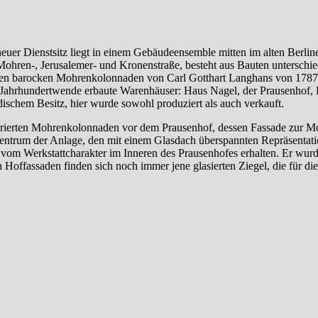
euer Dienstsitz liegt in einem Gebäudeensemble mitten im alten Berlin
ohren-, Jerusalemer- und Kronenstraße, besteht aus Bauten unterschie
en barocken Mohrenkolonnaden von Carl Gotthart Langhans von 1787,
ie Jahrhundertwende erbaute Warenhäuser: Haus Nagel, der Prausenhof,
dischem Besitz, hier wurde sowohl produziert als auch verkauft.
aurierten Mohrenkolonnaden vor dem Prausenhof, dessen Fassade zur M
Zentrum der Anlage, den mit einem Glasdach überspannten Repräsentat
was vom Werkstattcharakter im Inneren des Prausenhofes erhalten. Er wu
Hoffassaden finden sich noch immer jene glasierten Ziegel, die für die