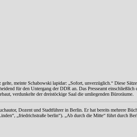
gelte, meinte Schabowski lapidar: „Sofort, unverzüglich.“ Diese Sätz
tscheidend für den Untergang der DDR an. Das Presseamt einschließlich
baut, verdunkelte der dreistöckige Saal die umliegenden Büroräume.
uchautor, Dozent und Stadtführer in Berlin. Er hat bereits mehrere Büc
nden“, „friedrichstraße berlin“). „Ab durch die Mitte“ führt durch Berl