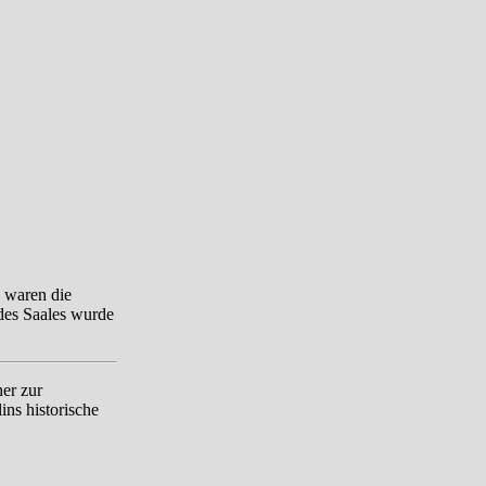
e waren die
 des Saales wurde
her zur
ins historische