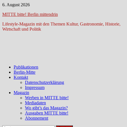
Zum
6. August 2026
Inhalt
MITTE bitte! Berlin mittendrin
springen
Lifestyle-Magazin mit den Themen Kultur, Gastronomie, Historie,
Wirtschaft und Politik
Publikationen
Berlin-Mitte
Kontakt
Datenschutzerklärung
Impressum
Magazin
Werben in MITTE bitte!
Mediadaten
Wo gibt’s das Magazin?
Ausgaben MITTE bitte!
Abonnement