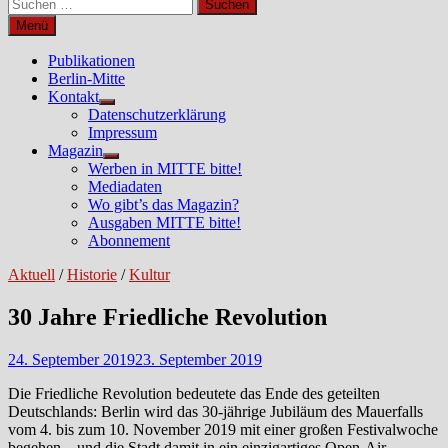
Suchen
nach:
Menü
Publikationen
Berlin-Mitte
Kontakt
Untermenü
Datenschutzerklärung
anzeigen
Impressum
Magazin
Untermenü
Werben in MITTE bitte!
anzeigen
Mediadaten
Wo gibt’s das Magazin?
Ausgaben MITTE bitte!
Abonnement
Aktuell
/
Historie
/
Kultur
30 Jahre Friedliche Revolution
24. September 2019
23. September 2019
Die Friedliche Revolution bedeutete das Ende des geteilten
Deutschlands: Berlin wird das 30-jährige Jubiläum des Mauerfalls
vom 4. bis zum 10. November 2019 mit einer großen Festivalwoche
begehen – und die Stadt damit in ein einzigartiges Open-Air-