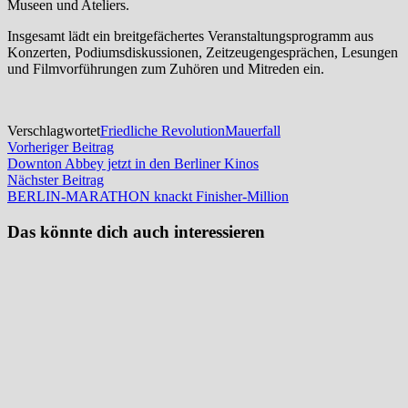
Museen und Ateliers.
Insgesamt lädt ein breitgefächertes Veranstaltungsprogramm aus
Konzerten, Podiumsdiskussionen, Zeitzeugengesprächen, Lesungen
und Filmvorführungen zum Zuhören und Mitreden ein.
Verschlagwortet
Friedliche Revolution
Mauerfall
Beitragsnavigation
Vorheriger
Vorheriger Beitrag
Beitrag:
Downton Abbey jetzt in den Berliner Kinos
Nächster
Nächster Beitrag
Beitrag:
BERLIN-MARATHON knackt Finisher-Million
Das könnte dich auch interessieren