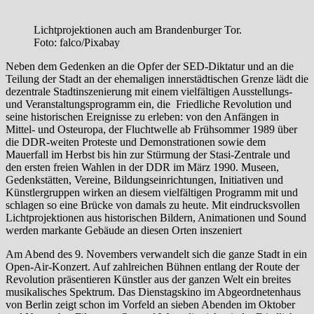
Lichtprojektionen auch am Brandenburger Tor.
Foto: falco/Pixabay
Neben dem Gedenken an die Opfer der SED-Diktatur und an die
Teilung der Stadt an der ehemaligen innerstädtischen Grenze lädt die
dezentrale Stadtinszenierung mit einem vielfältigen Ausstellungs-
und Veranstaltungsprogramm ein, die Friedliche Revolution und
seine historischen Ereignisse zu erleben: von den Anfängen in
Mittel- und Osteuropa, der Fluchtwelle ab Frühsommer 1989 über
die DDR-weiten Proteste und Demonstrationen sowie dem
Mauerfall im Herbst bis hin zur Stürmung der Stasi-Zentrale und
den ersten freien Wahlen in der DDR im März 1990. Museen,
Gedenkstätten, Vereine, Bildungseinrichtungen, Initiativen und
Künstlergruppen wirken an diesem vielfältigen Programm mit und
schlagen so eine Brücke von damals zu heute. Mit eindrucksvollen
Lichtprojektionen aus historischen Bildern, Animationen und Sound
werden markante Gebäude an diesen Orten inszeniert
Am Abend des 9. Novembers verwandelt sich die ganze Stadt in ein
Open-Air-Konzert. Auf zahlreichen Bühnen entlang der Route der
Revolution präsentieren Künstler aus der ganzen Welt ein breites
musikalisches Spektrum. Das Dienstagskino im Abgeordnetenhaus
von Berlin zeigt schon im Vorfeld an sieben Abenden im Oktober