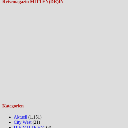
Reisemagazin MITTEN(DR)IN
Kategorien
Aktuell
(1.151)
City West
(21)
DIE MITTE e.V.
(8)