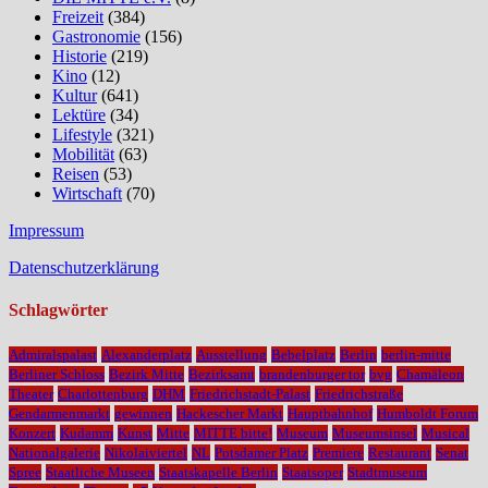
Freizeit
(384)
Gastronomie
(156)
Historie
(219)
Kino
(12)
Kultur
(641)
Lektüre
(34)
Lifestyle
(321)
Mobilität
(63)
Reisen
(53)
Wirtschaft
(70)
Impressum
Datenschutzerklärung
Schlagwörter
Admiralspalast
Alexanderplatz
Ausstellung
Bebelplatz
Berlin
berlin-mitte
Berliner Schloss
Bezirk Mitte
Bezirksamt
brandenburger tor
bvg
Chamäleon
Theater
Charlottenburg
DHM
Friedrichstadt-Palast
Friedrichstraße
Gendarmenmarkt
gewinnen
Hackescher Markt
Hauptbahnhof
Humboldt Forum
Konzert
Kudamm
Kunst
Mitte
MITTE bitte!
Museum
Museumsinsel
Musical
Nationalgalerie
Nikolaiviertel
NL
Potsdamer Platz
Premiere
Restaurant
Senat
Spree
Staatliche Museen
Staatskapelle Berlin
Staatsoper
Stadtmuseum