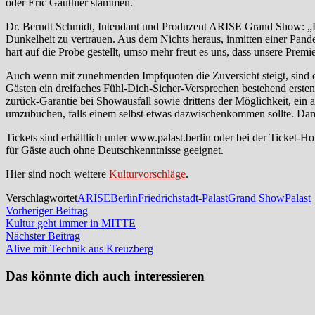
oder Eric Gauthier stammen.
Dr. Berndt Schmidt, Intendant und Produzent ARISE Grand Show: „Das
Dunkelheit zu vertrauen. Aus dem Nichts heraus, inmitten einer Pa
hart auf die Probe gestellt, umso mehr freut es uns, dass unsere Premi
Auch wenn mit zunehmenden Impfquoten die Zuversicht steigt, sind die
Gästen ein dreifaches Fühl-Dich-Sicher-Versprechen bestehend erst
zurück-Garantie bei Showausfall sowie drittens der Möglichkeit, ein 
umzubuchen, falls einem selbst etwas dazwischenkommen sollte. Damit 
Tickets sind erhältlich unter www.palast.berlin oder bei der Ticket
für Gäste auch ohne Deutschkenntnisse geeignet.
Hier sind noch weitere
Kulturvorschläge
.
Verschlagwortet
ARISE
Berlin
Friedrichstadt-Palast
Grand Show
Palast
Beitragsnavigation
Vorheriger
Vorheriger Beitrag
Beitrag:
Kultur geht immer in MITTE
Nächster
Nächster Beitrag
Beitrag:
Alive mit Technik aus Kreuzberg
Das könnte dich auch interessieren