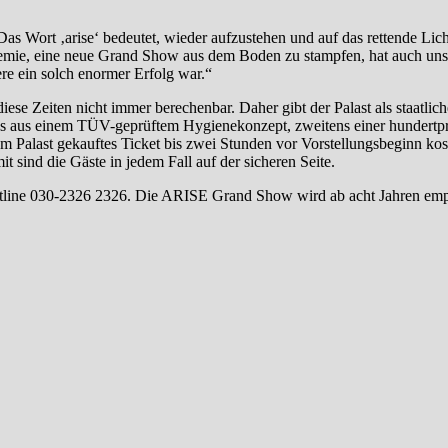
 Wort ‚arise‘ bedeutet, wieder aufzustehen und auf das rettende Lic
ndemie, eine neue Grand Show aus dem Boden zu stampfen, hat auch un
ere ein solch enormer Erfolg war.“
se Zeiten nicht immer berechenbar. Daher gibt der Palast als staatlich
ens aus einem TÜV-geprüftem Hygienekonzept, zweitens einer hundertp
am Palast gekauftes Ticket bis zwei Stunden vor Vorstellungsbeginn kos
sind die Gäste in jedem Fall auf der sicheren Seite.
-Hotline 030-2326 2326. Die ARISE Grand Show wird ab acht Jahren emp