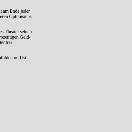
ht am Ende jeder
seren Optimismus
es Theater seinen
rozentigen Geld-
tenfrei
fohlen und ist