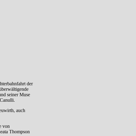
hterbahnfahrt der
 überwältigende
 und seiner Muse
Canulli.
euwirth, auch
e von
ikeata Thompson