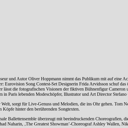
isseur und Autor Oliver Hoppmann nimmt das Publikum mit auf eine Ac
er: Eurovision Song Contest-Set Designerin Frida Arvidsson schuf das
er lässt die fotografischen Visionen der fiktiven Bühnenfigur Cameron
n Paris lebenden Modeschöpfer, Illustrator und Art Director Stefano 
r Welt, sorgt für Live-Genuss und Melodien, die ins Ohr gehen. Tom N
en Köpfe hinter den berührenden Songtexten.
nale Ballettensemble überzeugt mit beeindruckenden Choreografien, di
Ohad Naharin, ‚The Greatest Showman’-Choreograf Ashley Wallen, N