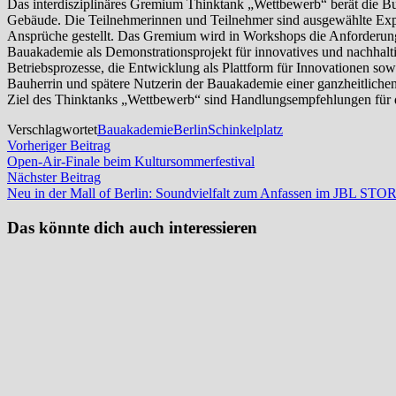
Das interdisziplinäres Gremium Thinktank „Wettbewerb“ berät die Bu
Gebäude. Die Teilnehmerinnen und Teilnehmer sind ausgewählte Ex
Ansprüche gestellt. Das Gremium wird in Workshops die Anforderung
Bauakademie als Demonstrationsprojekt für innovatives und nachhalti
Betriebsprozesse, die Entwicklung als Plattform für Innovationen sow
Bauherrin und spätere Nutzerin der Bauakademie einer ganzheitlichen
Ziel des Thinktanks „Wettbewerb“ sind Handlungsempfehlungen für 
Verschlagwortet
Bauakademie
Berlin
Schinkelplatz
Beitragsnavigation
Vorheriger
Vorheriger Beitrag
Beitrag:
Open-Air-Finale beim Kultursommerfestival
Nächster
Nächster Beitrag
Beitrag:
Neu in der Mall of Berlin: Soundvielfalt zum Anfassen im JBL STO
Das könnte dich auch interessieren