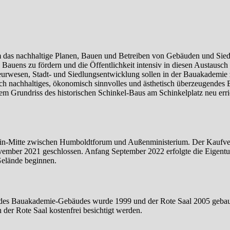
m das nachhaltige Planen, Bauen und Betreiben von Gebäuden und Sied
 Bauens zu fördern und die Öffentlichkeit intensiv in diesen Austausch
ieurwesen, Stadt- und Siedlungsentwicklung sollen in der Bauakademi
ch nachhaltiges, ökonomisch sinnvolles und ästhetisch überzeugendes
 Grundriss des historischen Schinkel-Baus am Schinkelplatz neu erri
rlin-Mitte zwischen Humboldtforum und Außenministerium. Der Kaufve
ember 2021 geschlossen. Anfang September 2022 erfolgte die Eigent
Gelände beginnen.
des Bauakademie-Gebäudes wurde 1999 und der Rote Saal 2005 gebaut
der Rote Saal kostenfrei besichtigt werden.