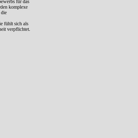
bewerbs für das
erden komplexe
 die
 fühlt sich als
it verpflichtet.