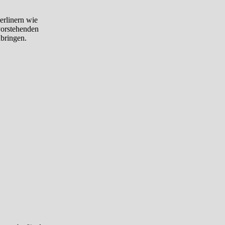
erlinern wie
evorstehenden
nbringen.