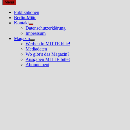
nach:
Menü
Publikationen
Berlin-Mitte
Kontakt
Untermenü
Datenschutzerklärung
anzeigen
Impressum
Magazin
Untermenü
Werben in MITTE bitte!
anzeigen
Mediadaten
Wo gibt’s das Magazin?
Ausgaben MITTE bitte!
Abonnement