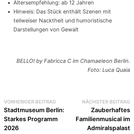
Altersempfehlung: ab 12 Jahren
Hinweis: Das Stück enthält Szenen mit
teilweiser Nacktheit und humoristische
Darstellungen von Gewalt
BELLO! by Fabricca C im Chamaeleon Berlin.
Foto: Luca Quaia
Beitragsnavigation
Vorheriger
N
VORHERIGER BEITRAG
NÄCHSTER BEITRAG
Beitrag:
B
Stadtmuseum Berlin:
Zauberhaftes
Starkes Programm
Familienmusical im
2026
Admiralspalast