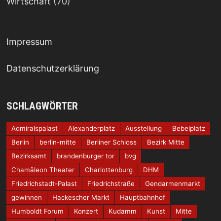
Wirtschaft
(70)
Impressum
Datenschutzerklärung
SCHLAGWÖRTER
Admiralspalast
Alexanderplatz
Ausstellung
Bebelplatz
Berlin
berlin-mitte
Berliner Schloss
Bezirk Mitte
Bezirksamt
brandenburger tor
bvg
Chamäleon Theater
Charlottenburg
DHM
Friedrichstadt-Palast
Friedrichstraße
Gendarmenmarkt
gewinnen
Hackescher Markt
Hauptbahnhof
Humboldt Forum
Konzert
Kudamm
Kunst
Mitte