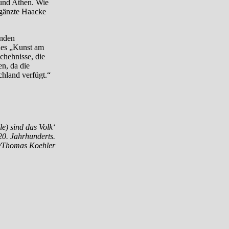
 und Athen. Wie
rgänzte Haacke
lnden
 des „Kunst am
chehnisse, die
n, da die
chland verfügt.“
e) sind das Volk‘
0. Jahrhunderts.
k/Thomas Koehler