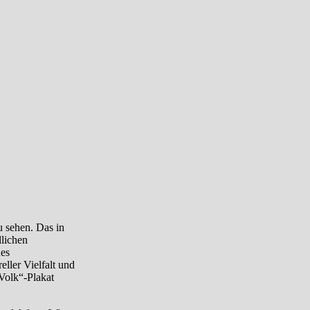
u sehen. Das in
dlichen
nes
ller Vielfalt und
 Volk“-Plakat