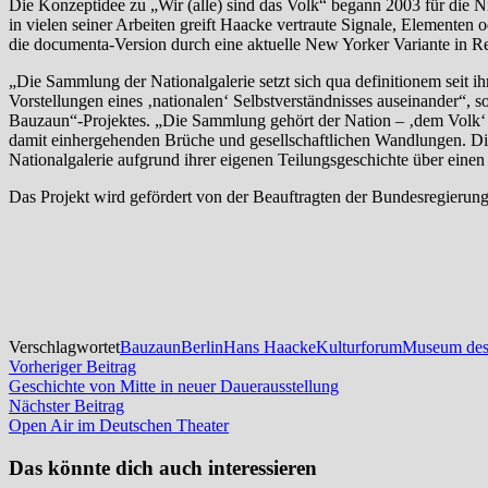
Die Konzeptidee zu „Wir (alle) sind das Volk“ begann 2003 für die N
in vielen seiner Arbeiten greift Haacke vertraute Signale, Elementen
die documenta-Version durch eine aktuelle New Yorker Variante in R
„Die Sammlung der Nationalgalerie setzt sich qua definitionem seit i
Vorstellungen eines ‚nationalen‘ Selbstverständnisses auseinander“, 
Bauzaun“-Projektes. „Die Sammlung gehört der Nation – ‚dem Volk‘ bz
damit einhergehenden Brüche und gesellschaftlichen Wandlungen. Di
Nationalgalerie aufgrund ihrer eigenen Teilungsgeschichte über eine
Das Projekt wird gefördert von der Beauftragten der Bundesregierun
Verschlagwortet
Bauzaun
Berlin
Hans Haacke
Kulturforum
Museum des 
Beitragsnavigation
Vorheriger
Vorheriger Beitrag
Beitrag:
Geschichte von Mitte in neuer Dauerausstellung
Nächster
Nächster Beitrag
Beitrag:
Open Air im Deutschen Theater
Das könnte dich auch interessieren