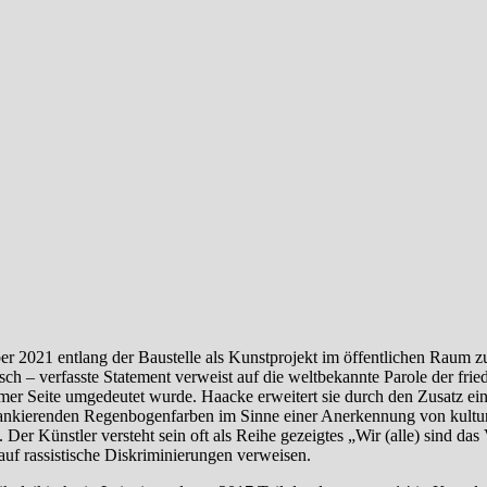
er 2021 entlang der Baustelle als Kunstprojekt im öffentlichen Raum z
ch – verfasste Statement verweist auf die weltbekannte Parole der frie
mer Seite umgedeutet wurde. Haacke erweitert sie durch den Zusatz ei
lankierenden Regenbogenfarben im Sinne einer Anerkennung von kulture
er Künstler versteht sein oft als Reihe gezeigtes „Wir (alle) sind das
auf rassistische Diskriminierungen verweisen.