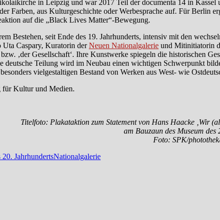
ikolaikirche in Leipzig und war 2017 Teil der documenta 14 in Kassel
 oder Farben, aus Kulturgeschichte oder Werbesprache auf. Für Berlin e
eaktion auf die „Black Lives Matter“-Bewegung.
hrem Bestehen, seit Ende des 19. Jahrhunderts, intensiv mit den wechse
so Uta Caspary, Kuratorin der
Neuen Nationalgalerie
und Mitinitiatorin
w. ‚der Gesellschaft‘. Ihre Kunstwerke spiegeln die historischen Ges
e deutsche Teilung wird im Neubau einen wichtigen Schwerpunkt bilde
n besonders vielgestaltigen Bestand von Werken aus West- wie Ostdeuts
g für Kultur und Medien.
Titelfoto: Plakataktion zum Statement von Hans Haacke ‚Wir (all
am Bauzaun des Museum des 2
Foto: SPK/photothe
20. Jahrhunderts
Nationalgalerie