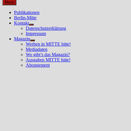
nach:
Menü
Publikationen
Berlin-Mitte
Kontakt
Untermenü
Datenschutzerklärung
anzeigen
Impressum
Magazin
Untermenü
Werben in MITTE bitte!
anzeigen
Mediadaten
Wo gibt’s das Magazin?
Ausgaben MITTE bitte!
Abonnement