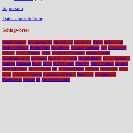
Impressum
Datenschutzerklärung
Schlagwörter
Admiralspalast
Alexanderplatz
Ausstellung
Bebelplatz
Berlin
berlin-mitte
Berliner Schloss
Bezirk Mitte
Bezirksamt
brandenburger tor
bvg
Chamäleon
Theater
Charlottenburg
DHM
Friedrichstadt-Palast
Friedrichstraße
Gendarmenmarkt
gewinnen
Hackescher Markt
Hauptbahnhof
Humboldt Forum
Konzert
Kudamm
Kunst
Mitte
MITTE bitte!
Museum
Museumsinsel
Musical
Nationalgalerie
Nikolaiviertel
NL
Potsdamer Platz
Premiere
Restaurant
Senat
Spree
Staatliche Museen
Staatskapelle Berlin
Staatsoper
Stadtmuseum
Tempodrom
Theater
u5
Unter den Linden