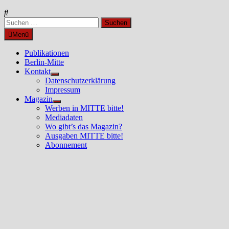
Suchen
nach:
Menü
Publikationen
Berlin-Mitte
Kontakt
Untermenü
Datenschutzerklärung
anzeigen
Impressum
Magazin
Untermenü
Werben in MITTE bitte!
anzeigen
Mediadaten
Wo gibt’s das Magazin?
Ausgaben MITTE bitte!
Abonnement