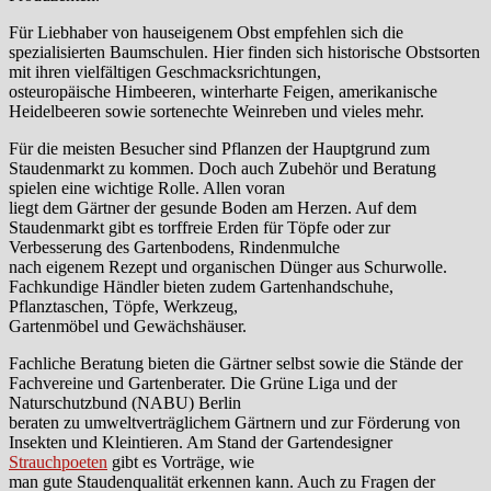
Für Liebhaber von hauseigenem Obst empfehlen sich die
spezialisierten Baumschulen. Hier finden sich historische Obstsorten
mit ihren vielfältigen Geschmacksrichtungen,
osteuropäische Himbeeren, winterharte Feigen, amerikanische
Heidelbeeren sowie sortenechte Weinreben und vieles mehr.
Für die meisten Besucher sind Pflanzen der Hauptgrund zum
Staudenmarkt zu kommen. Doch auch Zubehör und Beratung
spielen eine wichtige Rolle. Allen voran
liegt dem Gärtner der gesunde Boden am Herzen. Auf dem
Staudenmarkt gibt es torffreie Erden für Töpfe oder zur
Verbesserung des Gartenbodens, Rindenmulche
nach eigenem Rezept und organischen Dünger aus Schurwolle.
Fachkundige Händler bieten zudem Gartenhandschuhe,
Pflanztaschen, Töpfe, Werkzeug,
Gartenmöbel und Gewächshäuser.
Fachliche Beratung bieten die Gärtner selbst sowie die Stände der
Fachvereine und Gartenberater. Die Grüne Liga und der
Naturschutzbund (NABU) Berlin
beraten zu umweltverträglichem Gärtnern und zur Förderung von
Insekten und Kleintieren. Am Stand der Gartendesigner
Strauchpoeten
gibt es Vorträge, wie
man gute Staudenqualität erkennen kann. Auch zu Fragen der