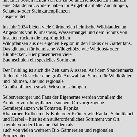
einer Staudenart. Andere haben ihr Angebot auf alte Züchtungen,
Schatten- oder Steingartenpflanzen
ausgerichtet.
Im Jahr 2024 bieten viele Gärtnereien heimische Wildstauden an.
Angesichts von Klimastress, Wassermangel und dem Schutz von
Insekten rücken die ursprünglichen
Wildpflanzen aus der eigenen Region in den Fokus der Gartenfans.
Das gilt auch für heimische Wildgehölze wie Wildobst- oder
Blühhecken. Hier präsentieren viele
Baumschulen ein spezielles Sortiment.
Der Frühling ist auch die Zeit zum Aussäen. Auf dem Staudenmarkt
finden die Besucher eine große Auswahl an Samen für Wildkräuter
und -blumen, alte und regionale
Gemüsepflanzen sowie Wiesenmischungen.
Selbstversorger und Fans der Eigenernte werden vor allem die
Anbieter von Jungpflanzen suchen. Ob vorgezogene
Gemüsepflanzen wie Tomaten, Paprika,
Rhabarber, Erdbeeren & Kohl oder Kräuter wie Rauke, Schnittlauch
und Kerbel – hier ist ein außerordentliches Sortiment vor Ort,
sowohl von der Domäne Dahlem als
auch von vielen weiteren Bio-Gärtnereien und regionalen
Produzenten.