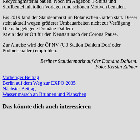
Recyclingmaterial bauen. Noch im Angebot: T-Shirts und
Stoffbeutel mit tollen Vorlagen und schönen Motiven bemalen.
Bis 2019 fand der Staudenmarkt im Botanischen Garten statt. Dieser
steht aktuell wegen größerer Umbauarbeiten nicht zur Verfügung.
Die nahegelegene Domäne Dahlem
ist ein idealer Ort für den Neustart nach der Corona-Pause.
Zur Anreise wird der ÖPNV (U3 Station Dahlem Dorf oder
Podbielskiallee) empfohlen.
Berliner Staudenmarkt auf der Domäne Dahlem.
Foto: Kerstin Zillmer
Beitragsnavigation
Vorheriger
Vorheriger Beitrag
Beitrag:
Berlin auf dem Weg zur EXPO 2035
Nächster
Nächster Beitrag
Beitrag:
Wasser marsch an Brunnen und Planschen
Das könnte dich auch interessieren