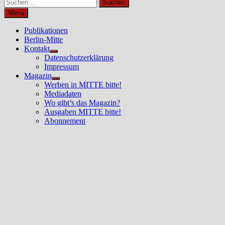
Suchen
nach:
Menü
Publikationen
Berlin-Mitte
Kontakt
Untermenü
Datenschutzerklärung
anzeigen
Impressum
Magazin
Untermenü
Werben in MITTE bitte!
anzeigen
Mediadaten
Wo gibt’s das Magazin?
Ausgaben MITTE bitte!
Abonnement