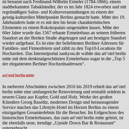
ist benannt nach Ferdinand-Wilhelm Ermeler (1784-1866), einem
stadtbekannten Tabakhändler, der es im Jahr 1824 erworben und mit
regelmäßigen Salon- und Kulturveranstaltungen zu einem der
geistig-kulturellen Mittelpunkte Berlins gemacht hatte. Mitte des 19.
Jahrhunderts hatte er es mit den bis heute charakteristischen
Elementen zu einem Rokokopalais umgestalten lassen. Mitte der
60er Jahre wurde das 1567 erbaute Ermelerhaus an seinem früheren
Standort an der Breiten Straße abgetragen und am heutigen Standort
wieder aufgebaut. Es ist eine der beliebtesten Berliner Adressen für
Familien- und Firmenfeiern und zählt zu den Top10-Locations für
Hochzeiten. Das Internetportal zankyou.de wählte das art’otel berlin
mitte mit dem denkmalgeschützten Ermelerhaus sogar in die „Top 5
der elegantesten Berliner Hochzeitsadressen“.
art’otel berlin mitte
In mehreren Abschnitten zwischen 2016 bis 2019 erhielt das art’otel
berlin mitte eine umfangreiche Renovierung und erstrahlt seitdem in
neuem Glanz aus Kupfer, Gold und Holz. Werke des großen
Künstlers Georg Baselitz, modernes Design und herausragender
Service machen das Lifestyle-Hotel im Herzen Berlins zu einem
einzigartigen Gesamterlebnis für die Besucher. Im Erdgeschoss des
historischen Ermelerhauses, das zum art’otel berlin mitte gehört, ist
die ebenfalls neue, trendige „Upside Down Bar & Restaurant“
untergebracht.