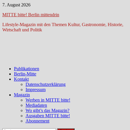
Zum
7. August 2026
Inhalt
MITTE bitte! Berlin mittendrin
springen
Lifestyle-Magazin mit den Themen Kultur, Gastronomie, Historie,
Wirtschaft und Politik
Publikationen
Berlin-Mitte
Kontakt
Datenschutzerklärung
Impressum
Magazin
Werben in MITTE bitte!
Mediadaten
Wo gibt’s das Magazin?
Ausgaben MITTE bitte!
Abonnement