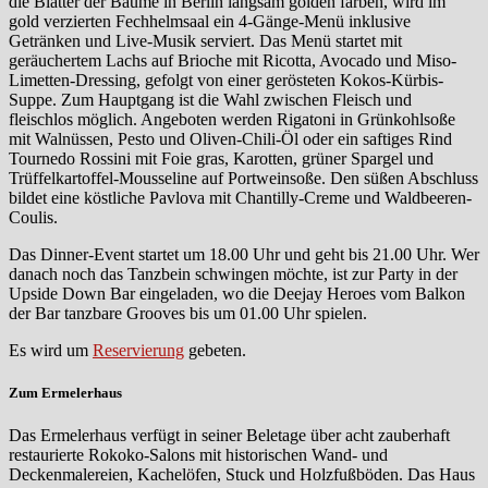
die Blätter der Bäume in Berlin langsam golden färben, wird im
gold verzierten Fechhelmsaal ein 4-Gänge-Menü inklusive
Getränken und Live-Musik serviert. Das Menü startet mit
geräuchertem Lachs auf Brioche mit Ricotta, Avocado und Miso-
Limetten-Dressing, gefolgt von einer gerösteten Kokos-Kürbis-
Suppe. Zum Hauptgang ist die Wahl zwischen Fleisch und
fleischlos möglich. Angeboten werden Rigatoni in Grünkohlsoße
mit Walnüssen, Pesto und Oliven-Chili-Öl oder ein saftiges Rind
Tournedo Rossini mit Foie gras, Karotten, grüner Spargel und
Trüffelkartoffel-Mousseline auf Portweinsoße. Den süßen Abschluss
bildet eine köstliche Pavlova mit Chantilly-Creme und Waldbeeren-
Coulis.
Das Dinner-Event startet um 18.00 Uhr und geht bis 21.00 Uhr. Wer
danach noch das Tanzbein schwingen möchte, ist zur Party in der
Upside Down Bar eingeladen, wo die Deejay Heroes vom Balkon
der Bar tanzbare Grooves bis um 01.00 Uhr spielen.
Es wird um
Reservierung
gebeten.
Zum Ermelerhaus
Das Ermelerhaus verfügt in seiner Beletage über acht zauberhaft
restaurierte Rokoko-Salons mit historischen Wand- und
Deckenmalereien, Kachelöfen, Stuck und Holzfußböden. Das Haus