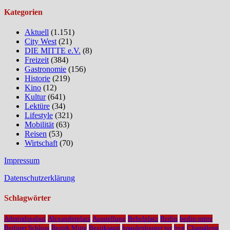
Kategorien
Aktuell
(1.151)
City West
(21)
DIE MITTE e.V.
(8)
Freizeit
(384)
Gastronomie
(156)
Historie
(219)
Kino
(12)
Kultur
(641)
Lektüre
(34)
Lifestyle
(321)
Mobilität
(63)
Reisen
(53)
Wirtschaft
(70)
Impressum
Datenschutzerklärung
Schlagwörter
Admiralspalast
Alexanderplatz
Ausstellung
Bebelplatz
Berlin
berlin-mitte
Berliner Schloss
Bezirk Mitte
Bezirksamt
brandenburger tor
bvg
Chamäleon