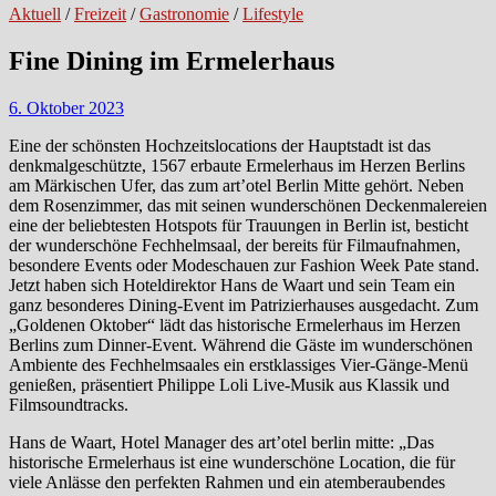
Aktuell
/
Freizeit
/
Gastronomie
/
Lifestyle
Fine Dining im Ermelerhaus
6. Oktober 2023
Eine der schönsten Hochzeitslocations der Hauptstadt ist das
denkmalgeschützte, 1567 erbaute Ermelerhaus im Herzen Berlins
am Märkischen Ufer, das zum art’otel Berlin Mitte gehört. Neben
dem Rosenzimmer, das mit seinen wunderschönen Deckenmalereien
eine der beliebtesten Hotspots für Trauungen in Berlin ist, besticht
der wunderschöne Fechhelmsaal, der bereits für Filmaufnahmen,
besondere Events oder Modeschauen zur Fashion Week Pate stand.
Jetzt haben sich Hoteldirektor Hans de Waart und sein Team ein
ganz besonderes Dining-Event im Patrizierhauses ausgedacht. Zum
„Goldenen Oktober“ lädt das historische Ermelerhaus im Herzen
Berlins zum Dinner-Event. Während die Gäste im wunderschönen
Ambiente des Fechhelmsaales ein erstklassiges Vier-Gänge-Menü
genießen, präsentiert Philippe Loli Live-Musik aus Klassik und
Filmsoundtracks.
Hans de Waart, Hotel Manager des art’otel berlin mitte: „Das
historische Ermelerhaus ist eine wunderschöne Location, die für
viele Anlässe den perfekten Rahmen und ein atemberaubendes