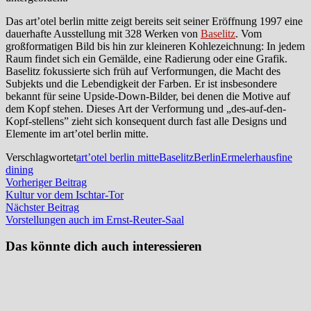
Das art’otel berlin mitte zeigt bereits seit seiner Eröffnung 1997 eine
dauerhafte Ausstellung mit 328 Werken von
Baselitz
. Vom
großformatigen Bild bis hin zur kleineren Kohlezeichnung: In jedem
Raum findet sich ein Gemälde, eine Radierung oder eine Grafik.
Baselitz fokussierte sich früh auf Verformungen, die Macht des
Subjekts und die Lebendigkeit der Farben. Er ist insbesondere
bekannt für seine Upside-Down-Bilder, bei denen die Motive auf
dem Kopf stehen. Dieses Art der Verformung und „des-auf-den-
Kopf-stellens” zieht sich konsequent durch fast alle Designs und
Elemente im art’otel berlin mitte.
Verschlagwortet
art’otel berlin mitte
Baselitz
Berlin
Ermelerhaus
fine
dining
Beitragsnavigation
Vorheriger
Vorheriger Beitrag
Beitrag:
Kultur vor dem Ischtar-Tor
Nächster
Nächster Beitrag
Beitrag:
Vorstellungen auch im Ernst-Reuter-Saal
Das könnte dich auch interessieren