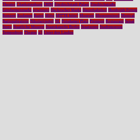
Theater
Charlottenburg
DHM
Friedrichstadt-Palast
Friedrichstraße
Gendarmenmarkt
gewinnen
Hackescher Markt
Hauptbahnhof
Humboldt Forum
Konzert
Kudamm
Kunst
Mitte
MITTE bitte!
Museum
Museumsinsel
Musical
Nationalgalerie
Nikolaiviertel
NL
Potsdamer Platz
Premiere
Restaurant
Senat
Spree
Staatliche Museen
Staatskapelle Berlin
Staatsoper
Stadtmuseum
Tempodrom
Theater
u5
Unter den Linden