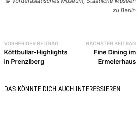
© Vorderasiatisches Museum, Staatliche Museen
zu Berlin
Beitragsnavigation
Vorheriger
N
VORHERIGER BEITRAG
NÄCHSTER BEITRAG
Beitrag:
B
Köttbullar-Highlights
Fine Dining im
in Prenzlberg
Ermelerhaus
DAS KÖNNTE DICH AUCH INTERESSIEREN