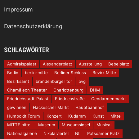
Impressum
Datenschutzerklärung
SCHLAGWÖRTER
Admiralspalast
Alexanderplatz
Ausstellung
Bebelplatz
Berlin
berlin-mitte
Berliner Schloss
Bezirk Mitte
Bezirksamt
brandenburger tor
bvg
Chamäleon Theater
Charlottenburg
DHM
Friedrichstadt-Palast
Friedrichstraße
Gendarmenmarkt
gewinnen
Hackescher Markt
Hauptbahnhof
Humboldt Forum
Konzert
Kudamm
Kunst
Mitte
MITTE bitte!
Museum
Museumsinsel
Musical
Nationalgalerie
Nikolaiviertel
NL
Potsdamer Platz