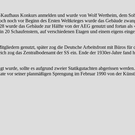
age-Kaufhaus Konkurs anmelden und wurde von Wolf Wertheim, dem So
 doch noch vor Beginn des Ersten Weltkrieges wurde das Gebäude zwang
28 wurde das Gebäude zur Hälfte von der AEG genutzt und fortan als
 in 20 Schaufenstern, auf verschiedenen Etagen und einem eigens einge
iedern genutzt, später zog die Deutsche Arbeitsfront mit Büros für
h zog das Zentralbodenamt der SS ein. Ende der 1930er-Jahre fand hi
t wurde, sollte es aufgrund zweier Statikgutachten abgerissen werde
e vor seiner planmäßigen Sprengung im Februar 1990 von der Künstle