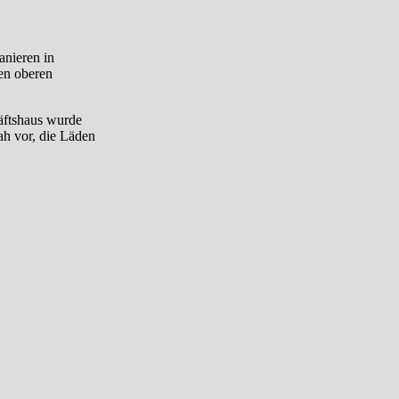
anieren in
en oberen
äftshaus wurde
ah vor, die Läden