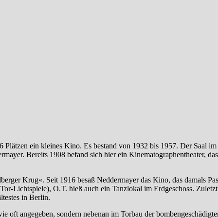
6 Plätzen ein kleines Kino. Es bestand von 1932 bis 1957. Der Saal im
ermayer. Bereits 1908 befand sich hier ein Kinematographentheater, das 
lberger Krug«. Seit 1916 besaß Neddermayer das Kino, das damals Pas
Tor-Lichtspiele), O.T. hieß auch ein Tanzlokal im Erdgeschoss. Zuletzt
testes in Berlin.
a, wie oft angegeben, sondern nebenan im Torbau der bombengeschädigte