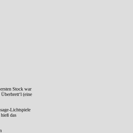
 ersten Stock war
Überbrett‘l (eine
sage-Lichtspiele
 hieß das
n