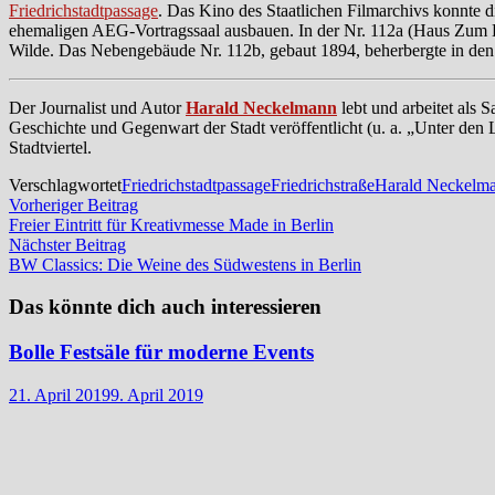
Friedrichstadtpassage
. Das Kino des Staatlichen Filmarchivs konnte 
ehemaligen AEG-Vortragssaal ausbauen. In der Nr. 112a (Haus Zum Hu
Wilde. Das Nebengebäude Nr. 112b, gebaut 1894, beherbergte in den 
Der Journalist und Autor
Harald Neckelmann
lebt und arbeitet als 
Geschichte und Gegenwart der Stadt veröffentlicht (u. a. „Unter den Li
Stadtviertel.
Verschlagwortet
Friedrichstadtpassage
Friedrichstraße
Harald Neckelm
Beitragsnavigation
Vorheriger
Vorheriger Beitrag
Beitrag:
Freier Eintritt für Kreativmesse Made in Berlin
Nächster
Nächster Beitrag
Beitrag:
BW Classics: Die Weine des Südwestens in Berlin
Das könnte dich auch interessieren
Bolle Festsäle für moderne Events
21. April 2019
9. April 2019