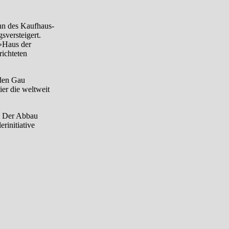
hn des Kaufhaus-
sversteigert.
 »Haus der
richteten
 den Gau
er die weltweit
n. Der Abbau
rinitiative