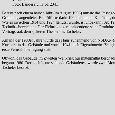
Foto: Landesarchiv 61 2341
Bereits nach einem halben Jahr (im August 1908) musste das Pass
Gründers, angemietet. Er eröffnete darin 1909 erneut ein Kaufhaus,
Wie es zwischen 1914 und 1924 genutzt wurde, ist unbekannt. Ab 19
Technik« bezeichnet. Der Elektrokonzern präsentierte seine Produkte
Vortragssaal, dem späteren Theater des Tacheles.
Anfang der 1930er Jahre wurde das Haus zunehmend von NSDAP-Mitgl
Kurmark in das Gebäude und wurde 1941 auch Eigentümerin. Zeitgleic
erste Fernsehübertragung statt.
Obwohl das Gebäude im Zweiten Weltkrieg nur mittelmäßig beschädig
begann 1980. Der noch heute stehende Gebäuderest wurde zwei Monat
Tacheles besetzt.