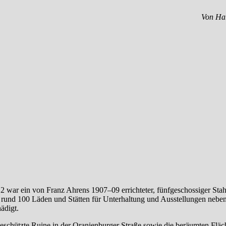
Von Ha
2 war ein von Franz Ahrens 1907–09 errichteter, fünfgeschossiger Sta
 rund 100 Läden und Stätten für Unterhaltung und Ausstellungen neben
ädigt.
geschützte Ruine in der Oranienburger Straße sowie die beräumten Fläc