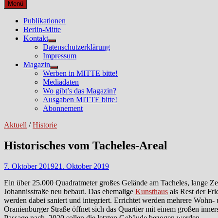
nach:
Menü
Publikationen
Berlin-Mitte
Kontakt
Untermenü
Datenschutzerklärung
anzeigen
Impressum
Magazin
Untermenü
Werben in MITTE bitte!
anzeigen
Mediadaten
Wo gibt’s das Magazin?
Ausgaben MITTE bitte!
Abonnement
Aktuell
/
Historie
Historisches vom Tacheles-Areal
7. Oktober 2019
21. Oktober 2019
Ein über 25.000 Quadratmeter großes Gelände am Tacheles, lange Zeit
Johannisstraße neu bebaut. Das ehemalige
Kunsthaus
als Rest der Fr
werden dabei saniert und integriert. Errichtet werden mehrere Wohn-
Oranienburger Straße öffnet sich das Quartier mit einem großen inner
Passage nach. 2020 sollen die letzten Gebäude bezogen werden.