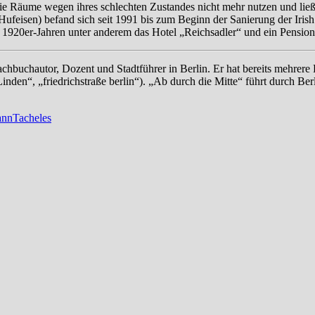
die Räume wegen ihres schlechten Zustandes nicht mehr nutzen und lie
feisen) befand sich seit 1991 bis zum Beginn der Sanierung der Iris
1920er-Jahren unter anderem das Hotel „Reichsadler“ und ein Pension
Sachbuchautor, Dozent und Stadtführer in Berlin. Er hat bereits mehrere
nden“, „friedrichstraße berlin“). „Ab durch die Mitte“ führt durch Berl
ann
Tacheles