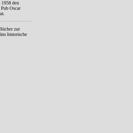
ß 1958 den
h Pub Oscar
at.
 Bücher zur
ins historische