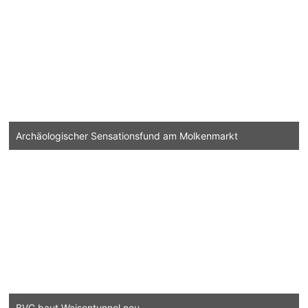
Archäologischer Sensationsfund am Molkenmarkt
BVG baut Waisentunnel neu