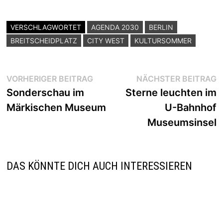
VERSCHLAGWORTET
AGENDA 2030
BERLIN
BREITSCHEIDPLATZ
CITY WEST
KULTURSOMMER
Beitragsnavigation
Vorheriger
N
VORHERIGER BEITRAG
NÄCHSTER BEITRAG
Beitrag:
B
Sonderschau im
Sterne leuchten im
Märkischen Museum
U-Bahnhof
Museumsinsel
DAS KÖNNTE DICH AUCH INTERESSIEREN