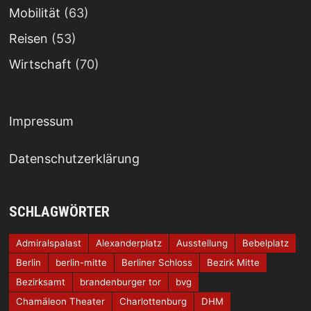
Mobilität
(63)
Reisen
(53)
Wirtschaft
(70)
Impressum
Datenschutzerklärung
SCHLAGWÖRTER
Admiralspalast
Alexanderplatz
Ausstellung
Bebelplatz
Berlin
berlin-mitte
Berliner Schloss
Bezirk Mitte
Bezirksamt
brandenburger tor
bvg
Chamäleon Theater
Charlottenburg
DHM