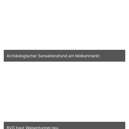
Archäologischer Sensationsfund am Molkenmarkt
BVG baut Waisentunnel neu