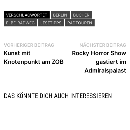
VERSCHLAGWORTET
BERLIN
BÜCHER
ELBE-RADWEG
LESETIPPS
RADTOUREN
Beitragsnavigation
Vorheriger
N
VORHERIGER BEITRAG
NÄCHSTER BEITRAG
Beitrag:
B
Kunst mit
Rocky Horror Show
Knotenpunkt am ZOB
gastiert im
Admiralspalast
DAS KÖNNTE DICH AUCH INTERESSIEREN