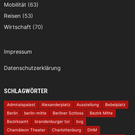
Mobilität
(63)
Reisen
(53)
Wirtschaft
(70)
Impressum
Datenschutzerklärung
SCHLAGWÖRTER
Admiralspalast
Alexanderplatz
Ausstellung
Bebelplatz
Berlin
berlin-mitte
Berliner Schloss
Bezirk Mitte
Bezirksamt
brandenburger tor
bvg
Chamäleon Theater
Charlottenburg
DHM