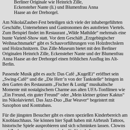
Berliner Originale wie Heinrich Zille,
Eckensteher Nante (li.) und Blumenfrau Anna
Haase an der Drehorgel.
Am NikolaiZauber-Fest beteiligen sich viele der inhabergeführten
Geschäfte, Unternehmen und Gastronomen des autofreien Viertels.
Zum Beispiel findet im Restaurant „Wilde Mathilde“ mehrmals eine
bunte Varieté-Show statt. Vor dem Geschäft „Erzgebirgischer
Weihnachtsmarkt“ gibt es Schauvorführungen von Holzdrechslern
und Holzschnitzern. Das Zille-Museum bietet mit den Berliner
Originalen Heinrich Zille, Eckensteher Nante und der Blumenfrau
Anna Haase an der Drehorgel einen fröhlichen Ausflug ins Alt-
Berlin.
Passende Musik gibt es auch: Das Café „KugelEi“ eröffnet sein
„Swing-Café“ und die „Die Herr’n von der Tankstelle“ bringen in
den Garten des Restaurants „Fischer & Lustig“ musikalische
Momente mit nostalgischem Charme aus alten UFA-Tonfilmen wie
„Ein Freund, ein guter Freund“ oder „Mein kleiner grüner Kaktus“
ins Nikolaiviertel. Das Jazz-Duo „Bar Weaver“ begeistert mit
Saxophon und Kontrabass.
Für die jüngsten Besucher gibt es einen speziellen Kinderbereich am
Knoblauchhaus. Sie können hier Spaß haben mit Airbrush Tattoos,
historische Spiele ausprobieren und sich schminken lassen. Clowns