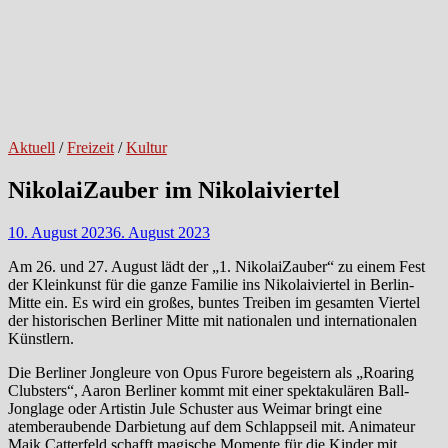
Aktuell
/
Freizeit
/
Kultur
NikolaiZauber im Nikolaiviertel
10. August 2023
6. August 2023
Am 26. und 27. August lädt der „1. NikolaiZauber“ zu einem Fest
der Kleinkunst für die ganze Familie ins Nikolaiviertel in Berlin-
Mitte ein. Es wird ein großes, buntes Treiben im gesamten Viertel
der historischen Berliner Mitte mit nationalen und internationalen
Künstlern.
Die Berliner Jongleure von Opus Furore begeistern als „Roaring
Clubsters“, Aaron Berliner kommt mit einer spektakulären Ball-
Jonglage oder Artistin Jule Schuster aus Weimar bringt eine
atemberaubende Darbietung auf dem Schlappseil mit. Animateur
Maik Catterfeld schafft magische Momente für die Kinder mit