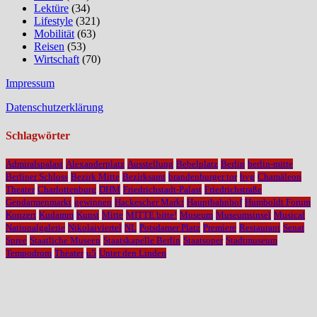
Lektüre
(34)
Lifestyle
(321)
Mobilität
(63)
Reisen
(53)
Wirtschaft
(70)
Impressum
Datenschutzerklärung
Schlagwörter
Admiralspalast
Alexanderplatz
Ausstellung
Bebelplatz
Berlin
berlin-mitte
Berliner Schloss
Bezirk Mitte
Bezirksamt
brandenburger tor
bvg
Chamäleon
Theater
Charlottenburg
DHM
Friedrichstadt-Palast
Friedrichstraße
Gendarmenmarkt
gewinnen
Hackescher Markt
Hauptbahnhof
Humboldt Forum
Konzert
Kudamm
Kunst
Mitte
MITTE bitte!
Museum
Museumsinsel
Musical
Nationalgalerie
Nikolaiviertel
NL
Potsdamer Platz
Premiere
Restaurant
Senat
Spree
Staatliche Museen
Staatskapelle Berlin
Staatsoper
Stadtmuseum
Tempodrom
Theater
u5
Unter den Linden