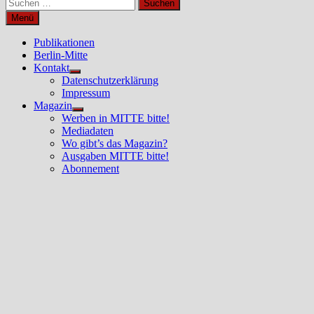
Suchen
nach:
Menü
Publikationen
Berlin-Mitte
Kontakt
Untermenü
Datenschutzerklärung
anzeigen
Impressum
Magazin
Untermenü
Werben in MITTE bitte!
anzeigen
Mediadaten
Wo gibt’s das Magazin?
Ausgaben MITTE bitte!
Abonnement