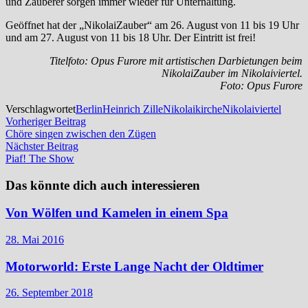
und Zauberer sorgen immer wieder für Unterhaltung.
Geöffnet hat der „NikolaiZauber“ am 26. August von 11 bis 19 Uhr
und am 27. August von 11 bis 18 Uhr. Der Eintritt ist frei!
Titelfoto: Opus Furore mit artistischen Darbietungen beim
NikolaiZauber im Nikolaiviertel.
Foto: Opus Furore
Verschlagwortet
Berlin
Heinrich Zille
Nikolaikirche
Nikolaiviertel
Beitragsnavigation
Vorheriger
Vorheriger Beitrag
Beitrag:
Chöre singen zwischen den Zügen
Nächster
Nächster Beitrag
Beitrag:
Piaf! The Show
Das könnte dich auch interessieren
Von Wölfen und Kamelen in einem Spa
28. Mai 2016
Motorworld: Erste Lange Nacht der Oldtimer
26. September 2018