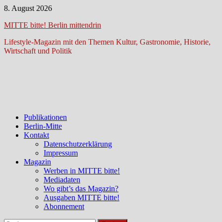
Zum
8. August 2026
Inhalt
MITTE bitte! Berlin mittendrin
springen
Lifestyle-Magazin mit den Themen Kultur, Gastronomie, Historie,
Wirtschaft und Politik
Publikationen
Berlin-Mitte
Kontakt
Datenschutzerklärung
Impressum
Magazin
Werben in MITTE bitte!
Mediadaten
Wo gibt’s das Magazin?
Ausgaben MITTE bitte!
Abonnement