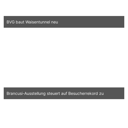
BVG baut Waisentunnel neu
Brancusi-Ausstellung steuert auf Besucherrekord zu