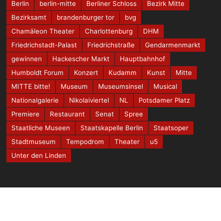
Berlin
berlin-mitte
Berliner Schloss
Bezirk Mitte
Bezirksamt
brandenburger tor
bvg
Chamäleon Theater
Charlottenburg
DHM
Friedrichstadt-Palast
Friedrichstraße
Gendarmenmarkt
gewinnen
Hackescher Markt
Hauptbahnhof
Humboldt Forum
Konzert
Kudamm
Kunst
Mitte
MITTE bitte!
Museum
Museumsinsel
Musical
Nationalgalerie
Nikolaiviertel
NL
Potsdamer Platz
Premiere
Restaurant
Senat
Spree
Staatliche Museen
Staatskapelle Berlin
Staatsoper
Stadtmuseum
Tempodrom
Theater
u5
Unter den Linden