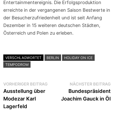
Entertainmentereignis. Die Erfolgsproduktion
erreichte in der vergangenen Saison Bestwerte in
der Besucherzufriedenheit und ist seit Anfang
Dezember in 15 weiteren deutschen Städten,
Österreich und Polen zu erleben.
VERSCHLAGWORTET
BERLIN
HOLIDAY ON ICE
TEMPODROM
Beitragsnavigation
Vorheriger
N
VORHERIGER BEITRAG
NÄCHSTER BEITRAG
Beitrag:
B
Ausstellung über
Bundespräsident
Modezar Karl
Joachim Gauck in Öl
Lagerfeld