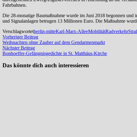
Fahrbahnen.
Die 28-monatige Baumaßnahme wurde im Juni 2018 begonnen und im O
und Signalanlagen betrugen 13 Millionen Euro. Die Maßnahme wurde a
Verschlagwortet
berlin-mitte
Karl-Marx-Allee
Mobilität
Radverkehr
Stra
Beitragsnavigation
Vorheriger
Vorheriger Beitrag
Beitrag:
Weihnachten ohne Zauber auf dem Gendarmenmarkt
Nächster
Nächster Beitrag
Beitrag:
Bonhoeffer-Gefängnisgedichte in St. Matthäus-Kirche
Das könnte dich auch interessieren