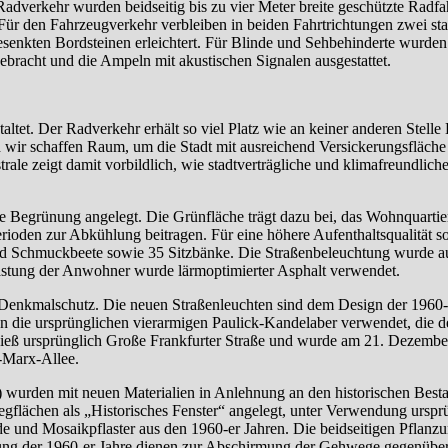
Radverkehr wurden beidseitig bis zu vier Meter breite geschützte Radfah
Für den Fahrzeugverkehr verbleiben in beiden Fahrtrichtungen zwei stat
senkten Bordsteinen erleichtert. Für Blinde und Sehbehinderte wurden
bracht und die Ampeln mit akustischen Signalen ausgestattet.
altet. Der Radverkehr erhält so viel Platz wie an keiner anderen Stelle 
d wir schaffen Raum, um die Stadt mit ausreichend Versickerungsfläche
e zeigt damit vorbildlich, wie stadtverträgliche und klimafreundliche
ne Begrünung angelegt. Die Grünfläche trägt dazu bei, das Wohnquartie
ioden zur Abkühlung beitragen. Für eine höhere Aufenthaltsqualität so
d Schmuckbeete sowie 35 Sitzbänke. Die Straßenbeleuchtung wurde a
astung der Anwohner wurde lärmoptimierter Asphalt verwendet.
 Denkmalschutz. Die neuen Straßenleuchten sind dem Design der 1960-
n die ursprünglichen vierarmigen Paulick-Kandelaber verwendet, die 
 hieß ursprünglich Große Frankfurter Straße und wurde am 21. Dezemb
-Marx-Allee.
 wurden mit neuen Materialien in Anlehnung an den historischen Best
gflächen als „Historisches Fenster“ angelegt, unter Verwendung urspr
 und Mosaikpflaster aus den 1960-er Jahren. Die beidseitigen Pflanz
ung der 1960-er Jahre dienen zur Abschirmung der Gehwege gegenübe