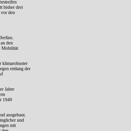
rstreifen
t bisher drei
 vor den
Berlins.
 an den
 Mobilität
r klimarobuster
rgen entlang der
uf
er Jahre
dem
er 1949
and ausgebaut.
ünglicher und
ungen mit
r den