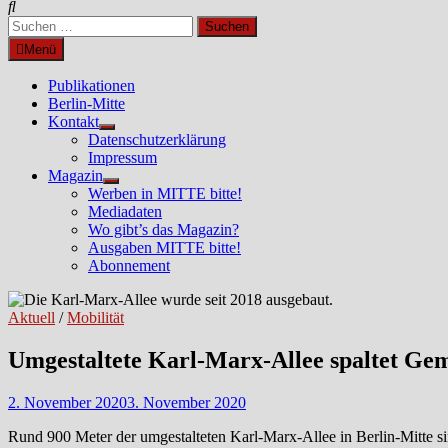
Suchen
nach:
Menü
Publikationen
Berlin-Mitte
Kontakt
Untermenü
Datenschutzerklärung
anzeigen
Impressum
Magazin
Untermenü
Werben in MITTE bitte!
anzeigen
Mediadaten
Wo gibt’s das Magazin?
Ausgaben MITTE bitte!
Abonnement
Aktuell
/
Mobilität
Umgestaltete Karl-Marx-Allee spaltet Ge
2. November 2020
3. November 2020
Rund 900 Meter der umgestalteten Karl-Marx-Allee in Berlin-Mitte si