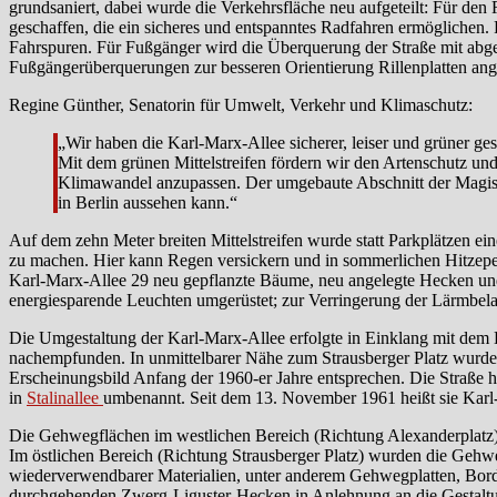
grundsaniert, dabei wurde die Verkehrsfläche neu aufgeteilt: Für den 
geschaffen, die ein sicheres und entspanntes Radfahren ermöglichen. 
Fahrspuren. Für Fußgänger wird die Überquerung der Straße mit abge
Fußgängerüberquerungen zur besseren Orientierung Rillenplatten ange
Regine Günther, Senatorin für Umwelt, Verkehr und Klimaschutz:
„Wir haben die Karl-Marx-Allee sicherer, leiser und grüner gest
Mit dem grünen Mittelstreifen fördern wir den Artenschutz un
Klimawandel anzupassen. Der umgebaute Abschnitt der Magistral
in Berlin aussehen kann.“
Auf dem zehn Meter breiten Mittelstreifen wurde statt Parkplätzen ei
zu machen. Hier kann Regen versickern und in sommerlichen Hitzeper
Karl-Marx-Allee 29 neu gepflanzte Bäume, neu angelegte Hecken un
energiesparende Leuchten umgerüstet; zur Verringerung der Lärmbel
Die Umgestaltung der Karl-Marx-Allee erfolgte in Einklang mit dem
nachempfunden. In unmittelbarer Nähe zum Strausberger Platz wurde
Erscheinungsbild Anfang der 1960-er Jahre entsprechen. Die Straße
in
Stalinallee
umbenannt. Seit dem 13. November 1961 heißt sie Karl
Die Gehwegflächen im westlichen Bereich (Richtung Alexanderplatz)
Im östlichen Bereich (Richtung Strausberger Platz) wurden die Gehwe
wiederverwendbarer Materialien, unter anderem Gehwegplatten, Borde
durchgehenden Zwerg-Liguster-Hecken in Anlehnung an die Gestalt