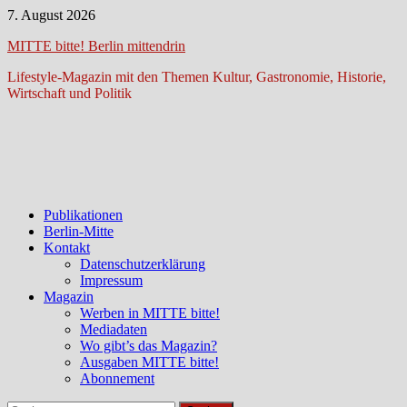
Zum
7. August 2026
Inhalt
MITTE bitte! Berlin mittendrin
springen
Lifestyle-Magazin mit den Themen Kultur, Gastronomie, Historie,
Wirtschaft und Politik
Publikationen
Berlin-Mitte
Kontakt
Datenschutzerklärung
Impressum
Magazin
Werben in MITTE bitte!
Mediadaten
Wo gibt’s das Magazin?
Ausgaben MITTE bitte!
Abonnement