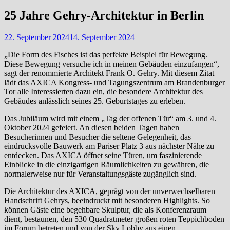
25 Jahre Gehry-Architektur in Berlin
22. September 2024
14. September 2024
„Die Form des Fisches ist das perfekte Beispiel für Bewegung.
Diese Bewegung versuche ich in meinen Gebäuden einzufangen“,
sagt der renommierte Architekt Frank O. Gehry. Mit diesem Zitat
lädt das AXICA Kongress- und Tagungszentrum am Brandenburger
Tor alle Interessierten dazu ein, die besondere Architektur des
Gebäudes anlässlich seines 25. Geburtstages zu erleben.
Das Jubiläum wird mit einem „Tag der offenen Tür“ am 3. und 4.
Oktober 2024 gefeiert. An diesen beiden Tagen haben
Besucherinnen und Besucher die seltene Gelegenheit, das
eindrucksvolle Bauwerk am Pariser Platz 3 aus nächster Nähe zu
entdecken. Das AXICA öffnet seine Türen, um faszinierende
Einblicke in die einzigartigen Räumlichkeiten zu gewähren, die
normalerweise nur für Veranstaltungsgäste zugänglich sind.
Die Architektur des AXICA, geprägt von der unverwechselbaren
Handschrift Gehrys, beeindruckt mit besonderen Highlights. So
können Gäste eine begehbare Skulptur, die als Konferenzraum
dient, bestaunen, den 530 Quadratmeter großen roten Teppichboden
im Forum betreten und von der Sky Lobby aus einen