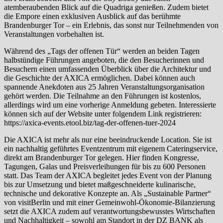
atemberaubenden Blick auf die Quadriga genießen. Zudem bietet
die Empore einen exklusiven Ausblick auf das berühmte
Brandenburger Tor – ein Erlebnis, das sonst nur Teilnehmenden von
Veranstaltungen vorbehalten ist.
Während des „Tags der offenen Tür“ werden an beiden Tagen
halbstündige Führungen angeboten, die den Besucherinnen und
Besuchern einen umfassenden Überblick über die Architektur und
die Geschichte der AXICA ermöglichen. Dabei können auch
spannende Anekdoten aus 25 Jahren Veranstaltungsorganisation
gehört werden. Die Teilnahme an den Führungen ist kostenlos,
allerdings wird um eine vorherige Anmeldung gebeten. Interessierte
können sich auf der Website unter folgendem Link registrieren:
https://axica-events.etool.biz/tag-der-offenen-tuer-2024
Die AXICA ist mehr als nur eine beeindruckende Location. Sie ist
ein nachhaltig geführtes Eventzentrum mit eigenem Cateringservice,
direkt am Brandenburger Tor gelegen. Hier finden Kongresse,
Tagungen, Galas und Preisverleihungen für bis zu 600 Personen
statt. Das Team der AXICA begleitet jedes Event von der Planung
bis zur Umsetzung und bietet maßgeschneiderte kulinarische,
technische und dekorative Konzepte an. Als „Sustainable Partner“
von visitBerlin und mit einer Gemeinwohl-Ökonomie-Bilanzierung
setzt die AXICA zudem auf verantwortungsbewusstes Wirtschaften
und Nachhaltigkeit – sowohl am Standort in der DZ BANK als