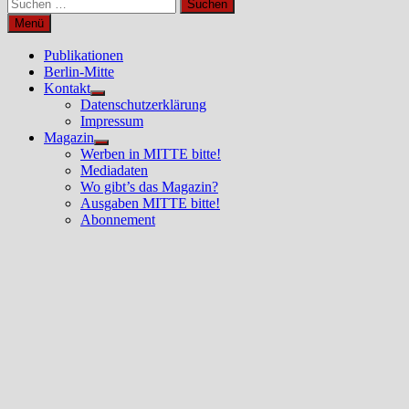
Suchen
nach:
Menü
Publikationen
Berlin-Mitte
Kontakt
Untermenü
Datenschutzerklärung
anzeigen
Impressum
Magazin
Untermenü
Werben in MITTE bitte!
anzeigen
Mediadaten
Wo gibt’s das Magazin?
Ausgaben MITTE bitte!
Abonnement