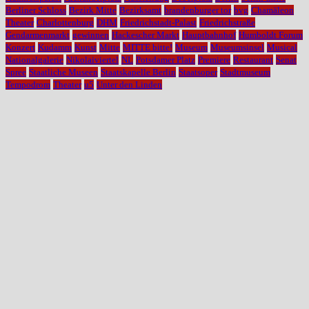
Berliner Schloss
Bezirk Mitte
Bezirksamt
brandenburger tor
bvg
Chamäleon
Theater
Charlottenburg
DHM
Friedrichstadt-Palast
Friedrichstraße
Gendarmenmarkt
gewinnen
Hackescher Markt
Hauptbahnhof
Humboldt Forum
Konzert
Kudamm
Kunst
Mitte
MITTE bitte!
Museum
Museumsinsel
Musical
Nationalgalerie
Nikolaiviertel
NL
Potsdamer Platz
Premiere
Restaurant
Senat
Spree
Staatliche Museen
Staatskapelle Berlin
Staatsoper
Stadtmuseum
Tempodrom
Theater
u5
Unter den Linden