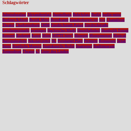
Schlagwörter
Admiralspalast
Alexanderplatz
Ausstellung
Bebelplatz
Berlin
berlin-mitte
Berliner Schloss
Bezirk Mitte
Bezirksamt
brandenburger tor
bvg
Chamäleon
Theater
Charlottenburg
DHM
Friedrichstadt-Palast
Friedrichstraße
Gendarmenmarkt
gewinnen
Hackescher Markt
Hauptbahnhof
Humboldt Forum
Konzert
Kudamm
Kunst
Mitte
MITTE bitte!
Museum
Museumsinsel
Musical
Nationalgalerie
Nikolaiviertel
NL
Potsdamer Platz
Premiere
Restaurant
Senat
Spree
Staatliche Museen
Staatskapelle Berlin
Staatsoper
Stadtmuseum
Tempodrom
Theater
u5
Unter den Linden