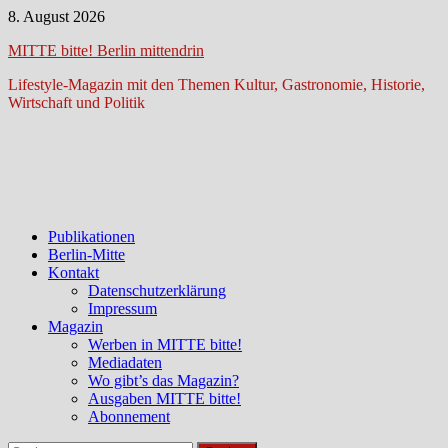
Zum
8. August 2026
Inhalt
MITTE bitte! Berlin mittendrin
springen
Lifestyle-Magazin mit den Themen Kultur, Gastronomie, Historie,
Wirtschaft und Politik
Publikationen
Berlin-Mitte
Kontakt
Datenschutzerklärung
Impressum
Magazin
Werben in MITTE bitte!
Mediadaten
Wo gibt’s das Magazin?
Ausgaben MITTE bitte!
Abonnement