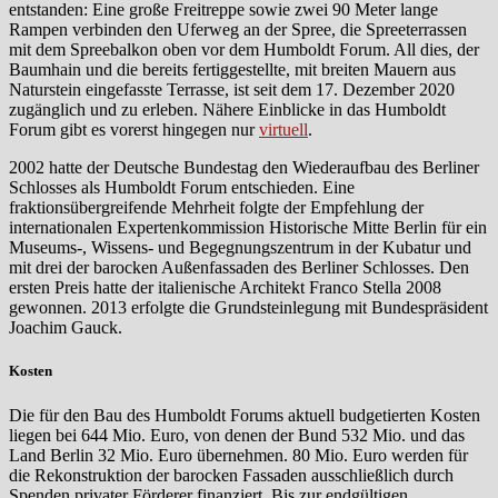
entstanden: Eine große Freitreppe sowie zwei 90 Meter lange
Rampen verbinden den Uferweg an der Spree, die Spreeterrassen
mit dem Spreebalkon oben vor dem Humboldt Forum. All dies, der
Baumhain und die bereits fertiggestellte, mit breiten Mauern aus
Naturstein eingefasste Terrasse, ist seit dem 17. Dezember 2020
zugänglich und zu erleben. Nähere Einblicke in das Humboldt
Forum gibt es vorerst hingegen nur
virtuell
.
2002 hatte der Deutsche Bundestag den Wiederaufbau des Berliner
Schlosses als Humboldt Forum entschieden. Eine
fraktionsübergreifende Mehrheit folgte der Empfehlung der
internationalen Expertenkommission Historische Mitte Berlin für ein
Museums-, Wissens- und Begegnungszentrum in der Kubatur und
mit drei der barocken Außenfassaden des Berliner Schlosses. Den
ersten Preis hatte der italienische Architekt Franco Stella 2008
gewonnen. 2013 erfolgte die Grundsteinlegung mit Bundespräsident
Joachim Gauck.
Kosten
Die für den Bau des Humboldt Forums aktuell budgetierten Kosten
liegen bei 644 Mio. Euro, von denen der Bund 532 Mio. und das
Land Berlin 32 Mio. Euro übernehmen. 80 Mio. Euro werden für
die Rekonstruktion der barocken Fassaden ausschließlich durch
Spenden privater Förderer finanziert. Bis zur endgültigen