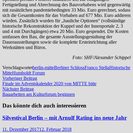
Fertigstellung und Abrechnung des Bauvorhabens wird gegenwärtig
mit zusätzlichen pandemiebedingten 33 Mio. Euro gerechnet, sodass
sich die Gesamtkosten für das Vorhaben auf 677 Mio. Euro addieren
würden. Zusätzlich wurden für „bauliche Optionen“ (vollständige
historische Rekonstruktion der Kuppel und der Innenportale 2, 3
und 4 mit Durchgängen) etwa 20 Mio. Euro gespendet. Die Kosten
umfassen den Bau, die gesamte Ausstellungsgestaltung der
Dauerausstellungen sowie die komplette Ersteinrichtung aller
Werkstätten und Büros.
Foto: SHF/Alexander Schippel
Verschlagwortet
berlin-mitte
Berliner Schloss
Franco Stella
Historische
Mitte
Humboldt Forum
Beitragsnavigation
Vorheriger
Vorheriger Beitrag
Beitrag:
Finale im Adventskalender 2020 von MITTE bitte
Nächster
Nächster Beitrag
Beitrag:
Bauarbeiten am Kulturforum beginnen
Das könnte dich auch interessieren
Silvestival Berlin – mit Arnulf Rating ins neue Jahr
11. Dezember 2017
12. Februar 2018