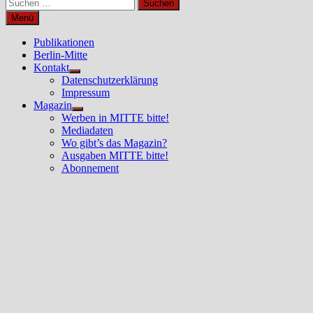
Suchen
nach:
Menü
Publikationen
Berlin-Mitte
Kontakt
Untermenü
Datenschutzerklärung
anzeigen
Impressum
Magazin
Untermenü
Werben in MITTE bitte!
anzeigen
Mediadaten
Wo gibt’s das Magazin?
Ausgaben MITTE bitte!
Abonnement