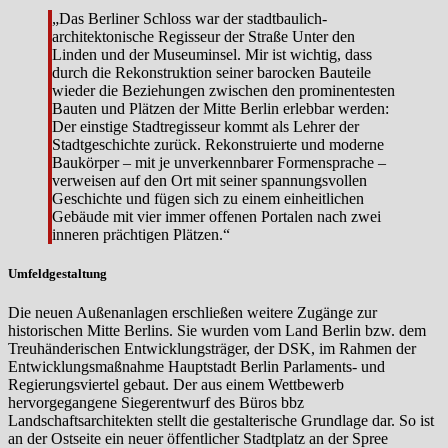
„Das Berliner Schloss war der stadtbaulich-
architektonische Regisseur der Straße Unter den
Linden und der Museuminsel. Mir ist wichtig, dass
durch die Rekonstruktion seiner barocken Bauteile
wieder die Beziehungen zwischen den prominentesten
Bauten und Plätzen der Mitte Berlin erlebbar werden:
Der einstige Stadtregisseur kommt als Lehrer der
Stadtgeschichte zurück. Rekonstruierte und moderne
Baukörper – mit je unverkennbarer Formensprache –
verweisen auf den Ort mit seiner spannungsvollen
Geschichte und fügen sich zu einem einheitlichen
Gebäude mit vier immer offenen Portalen nach zwei
inneren prächtigen Plätzen.“
Umfeldgestaltung
Die neuen Außenanlagen erschließen weitere Zugänge zur
historischen Mitte Berlins. Sie wurden vom Land Berlin bzw. dem
Treuhänderischen Entwicklungsträger, der DSK, im Rahmen der
Entwicklungsmaßnahme Hauptstadt Berlin Parlaments- und
Regierungs­viertel gebaut. Der aus einem Wettbewerb
hervorgegangene Siegerentwurf des Büros bbz
Landschaftsarchitekten stellt die gestalterische Grundlage dar. So ist
an der Ostseite ein neuer öffentlicher Stadtplatz an der Spree