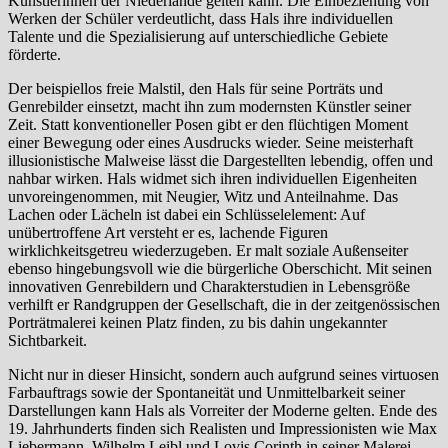
Künstlerinnen der Niederlande gelten kann. Die Einbeziehung von
Werken der Schüler verdeutlicht, dass Hals ihre individuellen
Talente und die Spezialisierung auf unterschiedliche Gebiete
förderte.
Der beispiellos freie Malstil, den Hals für seine Porträts und
Genrebilder einsetzt, macht ihn zum modernsten Künstler seiner
Zeit. Statt konventioneller Posen gibt er den flüchtigen Moment
einer Bewegung oder eines Ausdrucks wieder. Seine meisterhaft
illusionistische Malweise lässt die Dargestellten lebendig, offen und
nahbar wirken. Hals widmet sich ihren individuellen Eigenheiten
unvoreingenommen, mit Neugier, Witz und Anteilnahme. Das
Lachen oder Lächeln ist dabei ein Schlüsselelement: Auf
unübertroffene Art versteht er es, lachende Figuren
wirklichkeitsgetreu wiederzugeben. Er malt soziale Außenseiter
ebenso hingebungsvoll wie die bürgerliche Oberschicht. Mit seinen
innovativen Genrebildern und Charakterstudien in Lebensgröße
verhilft er Randgruppen der Gesellschaft, die in der zeitgenössischen
Porträtmalerei keinen Platz finden, zu bis dahin ungekannter
Sichtbarkeit.
Nicht nur in dieser Hinsicht, sondern auch aufgrund seines virtuosen
Farbauftrags sowie der Spontaneität und Unmittelbarkeit seiner
Darstellungen kann Hals als Vorreiter der Moderne gelten. Ende des
19. Jahrhunderts finden sich Realisten und Impressionisten wie Max
Liebermann, Wilhelm Leibl und Lovis Corinth in seiner Malerei