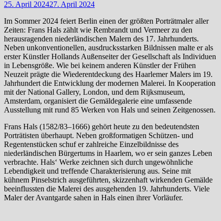
25. April 2024
27. April 2024
Im Sommer 2024 feiert Berlin einen der größten Porträtmaler aller
Zeiten: Frans Hals zählt wie Rembrandt und Vermeer zu den
herausragenden niederländischen Malern des 17. Jahrhunderts.
Neben unkonventionellen, ausdrucksstarken Bildnissen malte er als
erster Künstler Hollands Außenseiter der Gesellschaft als Individuen
in Lebensgröße. Wie bei keinem anderen Künstler der Frühen
Neuzeit prägte die Wiederentdeckung des Haarlemer Malers im 19.
Jahrhundert die Entwicklung der modernen Malerei. In Kooperation
mit der National Gallery, London, und dem Rijksmuseum,
Amsterdam, organisiert die Gemäldegalerie eine umfassende
Ausstellung mit rund 85 Werken von Hals und seinen Zeitgenossen.
Frans Hals (1582/83–1666) gehört heute zu den bedeutendsten
Porträtisten überhaupt. Neben großformatigen Schützen- und
Regentenstücken schuf er zahlreiche Einzelbildnisse des
niederländischen Bürgertums in Haarlem, wo er sein ganzes Leben
verbrachte. Hals‘ Werke zeichnen sich durch ungewöhnliche
Lebendigkeit und treffende Charakterisierung aus. Seine mit
kühnem Pinselstrich ausgeführten, skizzenhaft wirkenden Gemälde
beeinflussten die Malerei des ausgehenden 19. Jahrhunderts. Viele
Maler der Avantgarde sahen in Hals einen ihrer Vorläufer.