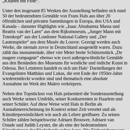
„Knaben mit Flöte“.
Unter den insgesamt 85 Werken der Ausstellung befinden sich rund
50 der bedeutendsten Gemälde von Frans Hals aus über 20
öffentlichen und privaten Sammlungen in Europa, den USA und
Kanada – darunter Highlights wie „Isaac Abrahamsz Massa und
Beatrix van der Laen“ aus dem Rijksmuseum, „Junger Mann mit
Totenkopf“ aus der Londoner National Gallery und „Der
Lautenspieler“ aus dem Musée du Louvre. Gezeigt werden auch
Werke, die niemals zuvor in Deutschland ausgestellt waren. Dazu
zählt das monumentale, über vier Meter breite Schützenstück „De
magere compagnie“ ebenso wie zwei außergewöhnliche Gemälde
aus den Beständen des Museums für westliche und östliche Kunst in
Odessa. Bei Letzteren handelt es sich um Hals‘ Darstellungen der
Evangelisten Matthäus und Lukas, die erst Ende der 1950er-Jahre
wiederentdeckt worden sind und thematisch eine absolute
Ausnahme im Werk des Malers verkörpern.
Neben den Topstücken von Hals präsentiert die Sonderausstellung
auch Werke seines Umfelds, seiner Konkurrenten in Haarlem und
seiner Schüler. Auf diese Weise wird Hals in Berlin als
Ausnahmeerscheinung im Kontext seiner Zeit verortet und als
Künstlerpersönlichkeit wie auch als Lehrer greifbarer. Zu seinen
Schüler zählen beispielsweise Adriaen Brouwer, Adriaen van
Ostade und Judith Leyster, die als eine der bedeutendsten