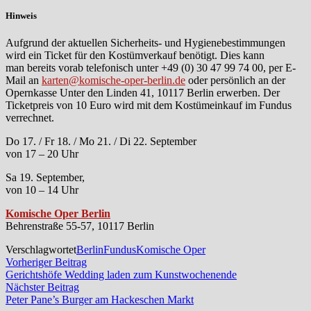
Hinweis
Aufgrund der aktuellen Sicherheits- und Hygienebestimmungen
wird ein Ticket für den Kostümverkauf benötigt. Dies kann
man bereits vorab telefonisch unter +49 (0) 30 47 99 74 00, per E-
Mail an
karten@komische-oper-berlin.de
oder persönlich an der
Opernkasse Unter den Linden 41, 10117 Berlin erwerben. Der
Ticketpreis von 10 Euro wird mit dem Kostümeinkauf im Fundus
verrechnet.
Do 17. / Fr 18. / Mo 21. / Di 22. September
von 17 – 20 Uhr
Sa 19. September,
von 10 – 14 Uhr
Komische Oper Berlin
Behrenstraße 55-57, 10117 Berlin
Verschlagwortet
Berlin
Fundus
Komische Oper
Beitragsnavigation
Vorheriger
Vorheriger Beitrag
Beitrag:
Gerichtshöfe Wedding laden zum Kunstwochenende
Nächster
Nächster Beitrag
Beitrag:
Peter Pane’s Burger am Hackeschen Markt