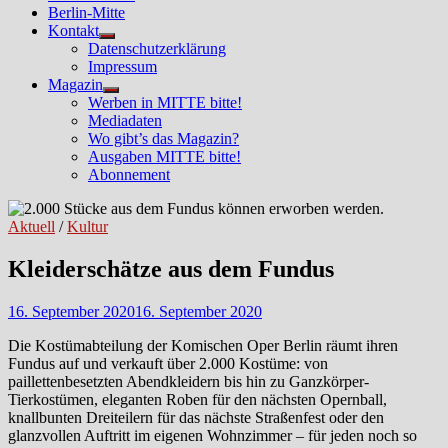
Berlin-Mitte
Kontakt
Untermenü
Datenschutzerklärung
anzeigen
Impressum
Magazin
Untermenü
Werben in MITTE bitte!
anzeigen
Mediadaten
Wo gibt’s das Magazin?
Ausgaben MITTE bitte!
Abonnement
Aktuell
/
Kultur
Kleiderschätze aus dem Fundus
16. September 2020
16. September 2020
Die Kostümabteilung der Komischen Oper Berlin räumt ihren
Fundus auf und verkauft über 2.000 Kostüme: von
paillettenbesetzten Abendkleidern bis hin zu Ganzkörper-
Tierkostümen, eleganten Roben für den nächsten Opernball,
knallbunten Dreiteilern für das nächste Straßenfest oder den
glanzvollen Auftritt im eigenen Wohnzimmer – für jeden noch so