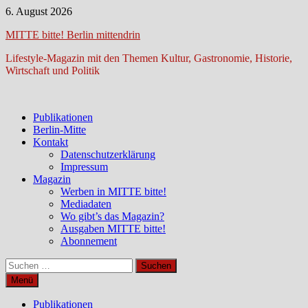
Zum
6. August 2026
Inhalt
MITTE bitte! Berlin mittendrin
springen
Lifestyle-Magazin mit den Themen Kultur, Gastronomie, Historie,
Wirtschaft und Politik
Publikationen
Berlin-Mitte
Kontakt
Datenschutzerklärung
Impressum
Magazin
Werben in MITTE bitte!
Mediadaten
Wo gibt’s das Magazin?
Ausgaben MITTE bitte!
Abonnement
Suchen
nach:
Menü
Publikationen