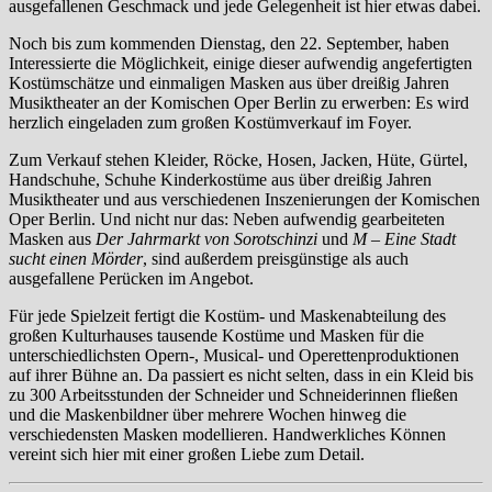
ausgefallenen Geschmack und jede Gelegenheit ist hier etwas dabei.
Noch bis zum kommenden Dienstag, den 22. September, haben
Interessierte die Möglichkeit, einige dieser aufwendig angefertigten
Kostümschätze und einmaligen Masken aus über dreißig Jahren
Musiktheater an der Komischen Oper Berlin zu erwerben: Es wird
herzlich eingeladen zum großen Kostümverkauf im Foyer.
Zum Verkauf stehen Kleider, Röcke, Hosen, Jacken, Hüte, Gürtel,
Handschuhe, Schuhe Kinderkostüme aus über dreißig Jahren
Musiktheater und aus verschiedenen Inszenierungen der Komischen
Oper Berlin. Und nicht nur das: Neben aufwendig gearbeiteten
Masken aus
Der Jahrmarkt von Sorotschinzi
und
M – Eine Stadt
sucht einen Mörder
, sind außerdem preisgünstige als auch
ausgefallene Perücken im Angebot.
Für jede Spielzeit fertigt die Kostüm- und Maskenabteilung des
großen Kulturhauses tausende Kostüme und Masken für die
unterschiedlichsten Opern-, Musical- und Operettenproduktionen
auf ihrer Bühne an. Da passiert es nicht selten, dass in ein Kleid bis
zu 300 Arbeitsstunden der Schneider und Schneiderinnen fließen
und die Maskenbildner über mehrere Wochen hinweg die
verschiedensten Masken modellieren. Handwerkliches Können
vereint sich hier mit einer großen Liebe zum Detail.