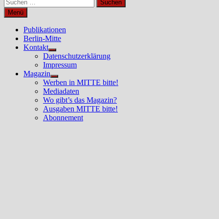
Suchen
nach:
Menü
Publikationen
Berlin-Mitte
Kontakt
Untermenü
Datenschutzerklärung
anzeigen
Impressum
Magazin
Untermenü
Werben in MITTE bitte!
anzeigen
Mediadaten
Wo gibt’s das Magazin?
Ausgaben MITTE bitte!
Abonnement