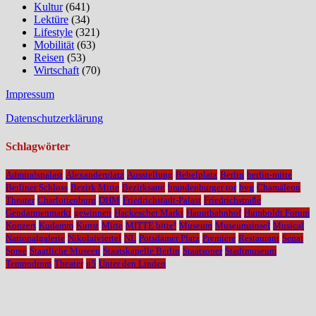
Kultur
(641)
Lektüre
(34)
Lifestyle
(321)
Mobilität
(63)
Reisen
(53)
Wirtschaft
(70)
Impressum
Datenschutzerklärung
Schlagwörter
Admiralspalast
Alexanderplatz
Ausstellung
Bebelplatz
Berlin
berlin-mitte
Berliner Schloss
Bezirk Mitte
Bezirksamt
brandenburger tor
bvg
Chamäleon
Theater
Charlottenburg
DHM
Friedrichstadt-Palast
Friedrichstraße
Gendarmenmarkt
gewinnen
Hackescher Markt
Hauptbahnhof
Humboldt Forum
Konzert
Kudamm
Kunst
Mitte
MITTE bitte!
Museum
Museumsinsel
Musical
Nationalgalerie
Nikolaiviertel
NL
Potsdamer Platz
Premiere
Restaurant
Senat
Spree
Staatliche Museen
Staatskapelle Berlin
Staatsoper
Stadtmuseum
Tempodrom
Theater
u5
Unter den Linden