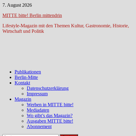
Zum
7. August 2026
Inhalt
MITTE bitte! Berlin mittendrin
springen
Lifestyle-Magazin mit den Themen Kultur, Gastronomie, Historie,
Wirtschaft und Politik
Publikationen
Berlin-Mitte
Kontakt
Datenschutzerklärung
Impressum
Magazin
Werben in MITTE bitte!
Mediadaten
Wo gibt’s das Magazin?
Ausgaben MITTE bitte!
Abonnement