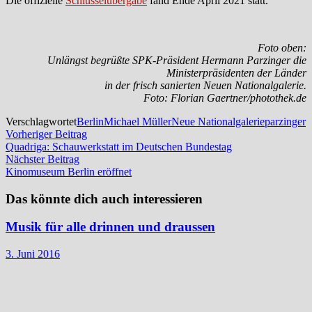
Die offizielle
Schlüsselübergabe
fand Ende April 2021 statt.
Foto oben:
Unlängst begrüßte SPK-Präsident Hermann Parzinger die
Ministerpräsidenten der Länder
in der frisch sanierten Neuen Nationalgalerie.
Foto: Florian Gaertner/photothek.de
Verschlagwortet
Berlin
Michael Müller
Neue Nationalgalerie
parzinger
Beitragsnavigation
Vorheriger
Vorheriger Beitrag
Beitrag:
Quadriga: Schauwerkstatt im Deutschen Bundestag
Nächster
Nächster Beitrag
Beitrag:
Kinomuseum Berlin eröffnet
Das könnte dich auch interessieren
Musik für alle drinnen und draussen
3. Juni 2016