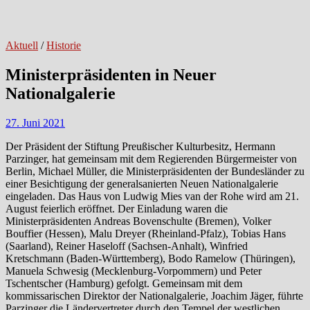
Aktuell
/
Historie
Ministerpräsidenten in Neuer
Nationalgalerie
27. Juni 2021
Der Präsident der Stiftung Preußischer Kulturbesitz, Hermann
Parzinger, hat gemeinsam mit dem Regierenden Bürgermeister von
Berlin, Michael Müller, die Ministerpräsidenten der Bundesländer zu
einer Besichtigung der generalsanierten Neuen Nationalgalerie
eingeladen. Das Haus von Ludwig Mies van der Rohe wird am 21.
August feierlich eröffnet. Der Einladung waren die
Ministerpräsidenten Andreas Bovenschulte (Bremen), Volker
Bouffier (Hessen), Malu Dreyer (Rheinland-Pfalz), Tobias Hans
(Saarland), Reiner Haseloff (Sachsen-Anhalt), Winfried
Kretschmann (Baden-Württemberg), Bodo Ramelow (Thüringen),
Manuela Schwesig (Mecklenburg-Vorpommern) und Peter
Tschentscher (Hamburg) gefolgt. Gemeinsam mit dem
kommissarischen Direktor der Nationalgalerie, Joachim Jäger, führte
Parzinger die Ländervertreter durch den Tempel der westlichen