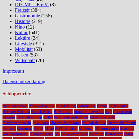
DIE MITTE e.V.
(8)
Freizeit
(384)
Gastronomie
(156)
Historie
(219)
Kino
(12)
Kultur
(641)
Lektüre
(34)
Lifestyle
(321)
Mobilität
(63)
Reisen
(53)
Wirtschaft
(70)
Impressum
Datenschutzerklärung
Schlagwörter
Admiralspalast
Alexanderplatz
Ausstellung
Bebelplatz
Berlin
berlin-mitte
Berliner Schloss
Bezirk Mitte
Bezirksamt
brandenburger tor
bvg
Chamäleon
Theater
Charlottenburg
DHM
Friedrichstadt-Palast
Friedrichstraße
Gendarmenmarkt
gewinnen
Hackescher Markt
Hauptbahnhof
Humboldt Forum
Konzert
Kudamm
Kunst
Mitte
MITTE bitte!
Museum
Museumsinsel
Musical
Nationalgalerie
Nikolaiviertel
NL
Potsdamer Platz
Premiere
Restaurant
Senat