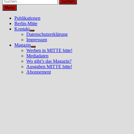
Suchen
nach:
Menü
Publikationen
Berlin-Mitte
Kontakt
Untermenü
Datenschutzerklärung
anzeigen
Impressum
Magazin
Untermenü
Werben in MITTE bitte!
anzeigen
Mediadaten
Wo gibt’s das Magazin?
Ausgaben MITTE bitte!
Abonnement