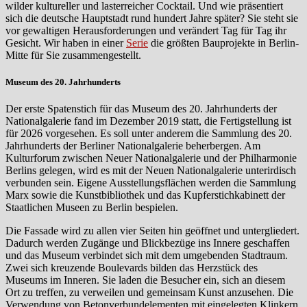
wilder kultureller und lasterreicher Cocktail. Und wie präsentiert
sich die deutsche Hauptstadt rund hundert Jahre später? Sie steht sie
vor gewaltigen Herausforderungen und verändert Tag für Tag ihr
Gesicht. Wir haben in einer
Serie
die größten Bauprojekte in Berlin-
Mitte für Sie zusammengestellt.
Museum des 20. Jahrhunderts
Der erste Spatenstich für das Museum des 20. Jahrhunderts der
Nationalgalerie fand im Dezember 2019 statt, die Fertigstellung ist
für 2026 vorgesehen. Es soll unter anderem die Sammlung des 20.
Jahrhunderts der Berliner Nationalgalerie beherbergen. Am
Kulturforum zwischen Neuer Nationalgalerie und der Philharmonie
Berlins gelegen, wird es mit der Neuen Nationalgalerie unterirdisch
verbunden sein. Eigene Ausstellungsflächen werden die Sammlung
Marx sowie die Kunstbibliothek und das Kupferstichkabinett der
Staatlichen Museen zu Berlin bespielen.
Die Fassade wird zu allen vier Seiten hin geöffnet und untergliedert.
Dadurch werden Zugänge und Blickbezüge ins Innere geschaffen
und das Museum verbindet sich mit dem umgebenden Stadtraum.
Zwei sich kreuzende Boulevards bilden das Herzstück des
Museums im Inneren. Sie laden die Besucher ein, sich an diesem
Ort zu treffen, zu verweilen und gemeinsam Kunst anzusehen. Die
Verwendung von Betonverbundelementen mit eingelegten Klinkern