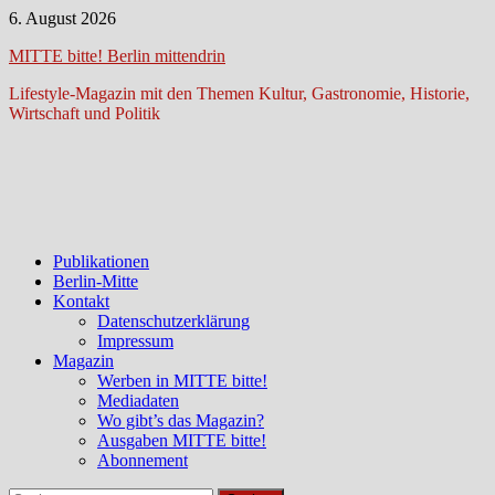
Zum
6. August 2026
Inhalt
MITTE bitte! Berlin mittendrin
springen
Lifestyle-Magazin mit den Themen Kultur, Gastronomie, Historie,
Wirtschaft und Politik
Publikationen
Berlin-Mitte
Kontakt
Datenschutzerklärung
Impressum
Magazin
Werben in MITTE bitte!
Mediadaten
Wo gibt’s das Magazin?
Ausgaben MITTE bitte!
Abonnement