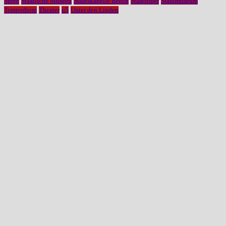
Spree
Staatliche Museen
Staatskapelle Berlin
Staatsoper
Stadtmuseum
Tempodrom
Theater
u5
Unter den Linden