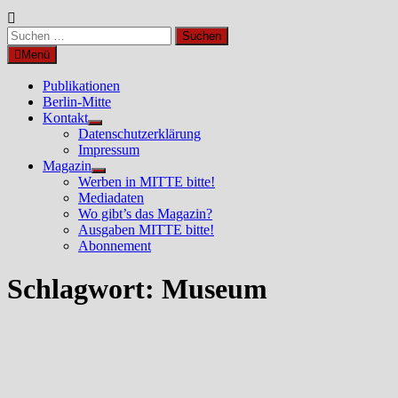
Suchen
nach:
Menü
Publikationen
Berlin-Mitte
Kontakt
Untermenü
Datenschutzerklärung
anzeigen
Impressum
Magazin
Untermenü
Werben in MITTE bitte!
anzeigen
Mediadaten
Wo gibt’s das Magazin?
Ausgaben MITTE bitte!
Abonnement
Schlagwort:
Museum