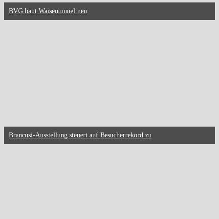
BVG baut Waisentunnel neu
Brancusi-Ausstellung steuert auf Besucherrekord zu