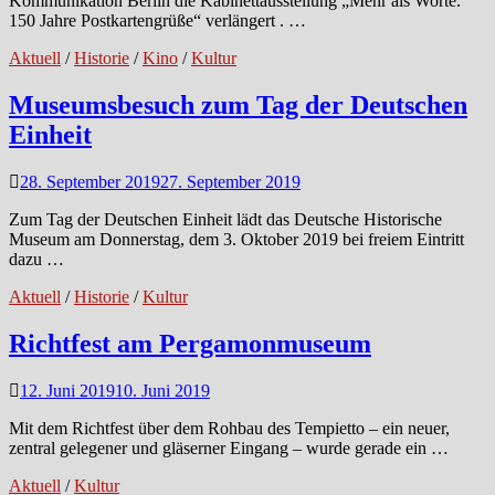
Kommunikation Berlin die Kabinettausstellung „Mehr als Worte.
150 Jahre Postkartengrüße“ verlängert . …
Aktuell
/
Historie
/
Kino
/
Kultur
Museumsbesuch zum Tag der Deutschen
Einheit
28. September 2019
27. September 2019
Zum Tag der Deutschen Einheit lädt das Deutsche Historische
Museum am Donnerstag, dem 3. Oktober 2019 bei freiem Eintritt
dazu …
Aktuell
/
Historie
/
Kultur
Richtfest am Pergamonmuseum
12. Juni 2019
10. Juni 2019
Mit dem Richtfest über dem Rohbau des Tempietto – ein neuer,
zentral gelegener und gläserner Eingang – wurde gerade ein …
Aktuell
/
Kultur