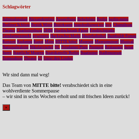
Schlagwörter
Admiralspalast
Alexanderplatz
Ausstellung
Bebelplatz
Berlin
berlin-mitte
Berliner Schloss
Bezirk Mitte
Bezirksamt
brandenburger tor
bvg
Chamäleon
Theater
Charlottenburg
DHM
Friedrichstadt-Palast
Friedrichstraße
Gendarmenmarkt
gewinnen
Hackescher Markt
Hauptbahnhof
Humboldt Forum
Konzert
Kudamm
Kunst
Mitte
MITTE bitte!
Museum
Museumsinsel
Musical
Nationalgalerie
Nikolaiviertel
NL
Potsdamer Platz
Premiere
Restaurant
Senat
Spree
Staatliche Museen
Staatskapelle Berlin
Staatsoper
Stadtmuseum
Tempodrom
Theater
u5
Unter den Linden
Wir sind dann mal weg!
Das Team von
MITTE bitte!
verabschiedet sich in eine
wohlverdiente Sommerpause
– wir sind in sechs Wochen erholt und mit frischen Ideen zurück!
×