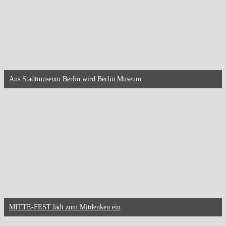
Aus Stadtmuseum Berlin wird Berlin Museum
MITTE-FEST lädt zum Mitdenken ein