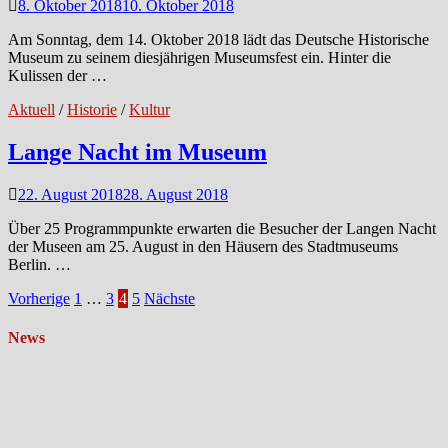
8. Oktober 2018
10. Oktober 2018
Am Sonntag, dem 14. Oktober 2018 lädt das Deutsche Historische
Museum zu seinem diesjährigen Museumsfest ein. Hinter die
Kulissen der …
Aktuell
/
Historie
/
Kultur
Lange Nacht im Museum
22. August 2018
28. August 2018
Über 25 Programmpunkte erwarten die Besucher der Langen Nacht
der Museen am 25. August in den Häusern des Stadtmuseums
Berlin. …
Seitennummerierung
Vorherige
1
…
3
4
5
Nächste
der
News
Beiträge