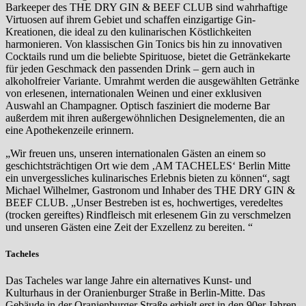
Barkeeper des THE DRY GIN & BEEF CLUB sind wahrhaftige
Virtuosen auf ihrem Gebiet und schaffen einzigartige Gin-
Kreationen, die ideal zu den kulinarischen Köstlichkeiten
harmonieren. Von klassischen Gin Tonics bis hin zu innovativen
Cocktails rund um die beliebte Spirituose, bietet die Getränkekarte
für jeden Geschmack den passenden Drink – gern auch in
alkoholfreier Variante. Umrahmt werden die ausgewählten Getränke
von erlesenen, internationalen Weinen und einer exklusiven
Auswahl an Champagner. Optisch fasziniert die moderne Bar
außerdem mit ihren außergewöhnlichen Designelementen, die an
eine Apothekenzeile erinnern.
„Wir freuen uns, unseren internationalen Gästen an einem so
geschichtsträchtigen Ort wie dem ‚AM TACHELES‘ Berlin Mitte
ein unvergessliches kulinarisches Erlebnis bieten zu können“, sagt
Michael Wilhelmer, Gastronom und Inhaber des THE DRY GIN &
BEEF CLUB. „Unser Bestreben ist es, hochwertiges, veredeltes
(trocken gereiftes) Rindfleisch mit erlesenem Gin zu verschmelzen
und unseren Gästen eine Zeit der Exzellenz zu bereiten. “
Tacheles
Das Tacheles war lange Jahre ein alternatives Kunst- und
Kulturhaus in der Oranienburger Straße in Berlin-Mitte. Das
Gebäude in der Oranienburger Straße erhielt erst in den 90er Jahren