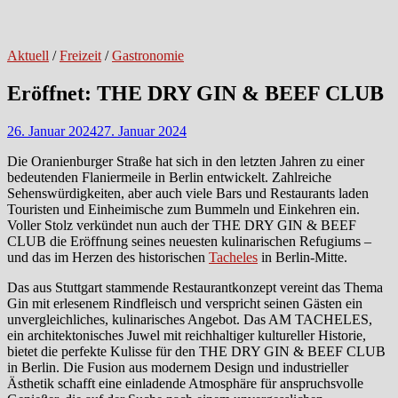
Aktuell
/
Freizeit
/
Gastronomie
Eröffnet: THE DRY GIN & BEEF CLUB
26. Januar 2024
27. Januar 2024
Die Oranienburger Straße hat sich in den letzten Jahren zu einer
bedeutenden Flaniermeile in Berlin entwickelt. Zahlreiche
Sehenswürdigkeiten, aber auch viele Bars und Restaurants laden
Touristen und Einheimische zum Bummeln und Einkehren ein.
Voller Stolz verkündet nun auch der THE DRY GIN & BEEF
CLUB die Eröffnung seines neuesten kulinarischen Refugiums –
und das im Herzen des historischen
Tacheles
in Berlin-Mitte.
Das aus Stuttgart stammende Restaurantkonzept vereint das Thema
Gin mit erlesenem Rindfleisch und verspricht seinen Gästen ein
unvergleichliches, kulinarisches Angebot. Das AM TACHELES,
ein architektonisches Juwel mit reichhaltiger kultureller Historie,
bietet die perfekte Kulisse für den THE DRY GIN & BEEF CLUB
in Berlin. Die Fusion aus modernem Design und industrieller
Ästhetik schafft eine einladende Atmosphäre für anspruchsvolle