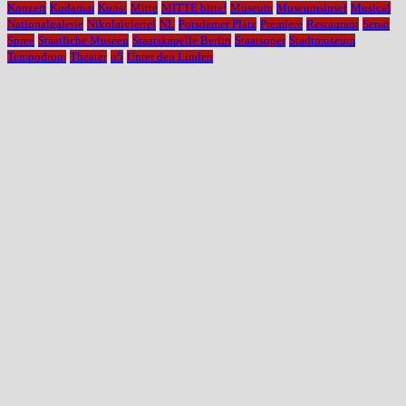
Konzert
Kudamm
Kunst
Mitte
MITTE bitte!
Museum
Museumsinsel
Musical
Nationalgalerie
Nikolaiviertel
NL
Potsdamer Platz
Premiere
Restaurant
Senat
Spree
Staatliche Museen
Staatskapelle Berlin
Staatsoper
Stadtmuseum
Tempodrom
Theater
u5
Unter den Linden