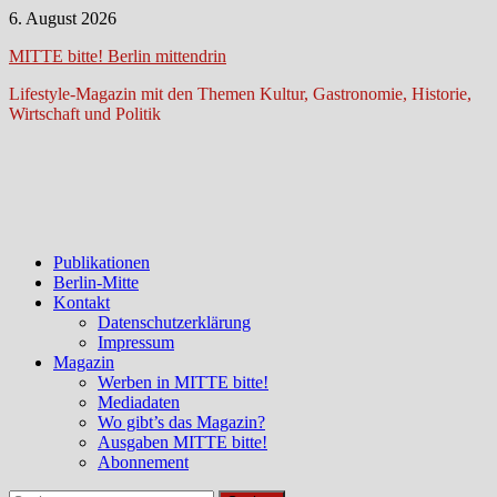
Zum
6. August 2026
Inhalt
MITTE bitte! Berlin mittendrin
springen
Lifestyle-Magazin mit den Themen Kultur, Gastronomie, Historie,
Wirtschaft und Politik
Publikationen
Berlin-Mitte
Kontakt
Datenschutzerklärung
Impressum
Magazin
Werben in MITTE bitte!
Mediadaten
Wo gibt’s das Magazin?
Ausgaben MITTE bitte!
Abonnement