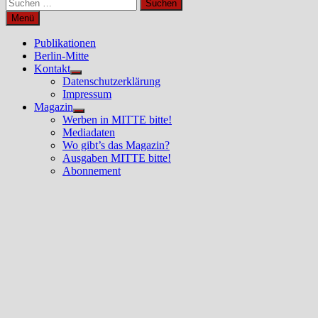
Suchen
nach:
Menü
Publikationen
Berlin-Mitte
Kontakt
Untermenü
Datenschutzerklärung
anzeigen
Impressum
Magazin
Untermenü
Werben in MITTE bitte!
anzeigen
Mediadaten
Wo gibt’s das Magazin?
Ausgaben MITTE bitte!
Abonnement