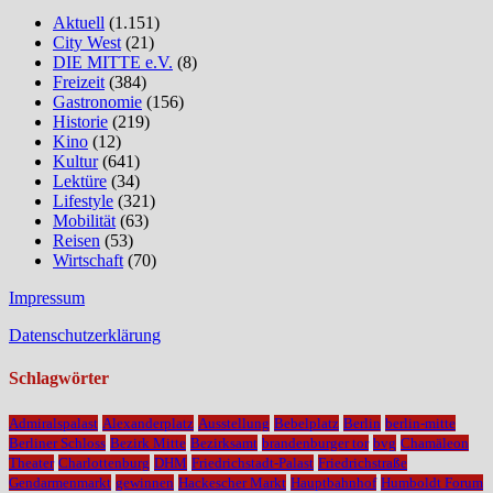
Aktuell
(1.151)
City West
(21)
DIE MITTE e.V.
(8)
Freizeit
(384)
Gastronomie
(156)
Historie
(219)
Kino
(12)
Kultur
(641)
Lektüre
(34)
Lifestyle
(321)
Mobilität
(63)
Reisen
(53)
Wirtschaft
(70)
Impressum
Datenschutzerklärung
Schlagwörter
Admiralspalast
Alexanderplatz
Ausstellung
Bebelplatz
Berlin
berlin-mitte
Berliner Schloss
Bezirk Mitte
Bezirksamt
brandenburger tor
bvg
Chamäleon
Theater
Charlottenburg
DHM
Friedrichstadt-Palast
Friedrichstraße
Gendarmenmarkt
gewinnen
Hackescher Markt
Hauptbahnhof
Humboldt Forum