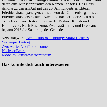
durch eine Künstlerinitiative den Namen Tacheles. Das Haus
gehörte zu den am Anfang des 20. Jahrhunderts errichteten
Friedrichstraßenpassagen, die sich von der Oranienburger bis zur
Friedrichstraße erstreckten. Nach und nach etablierte sich das
Tacheles zu einer festen Größe in der Berliner Kunst- und
Kulturszene. Nach Besetzung, Zwangsräumung und Leerstand
begann 2016 die Sanierung des Geländes.
Verschlagwortet
Berlin
Club
Oranienburger Straße
Tacheles
Beitragsnavigation
Vorheriger
Vorheriger Beitrag
Beitrag:
Zero waste: Nix für die Tonne
Nächster
Nächster Beitrag
Beitrag:
Mode im Kunstgewerbemuseum
Das könnte dich auch interessieren