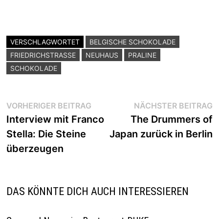
VERSCHLAGWORTET
BELGISCHE SCHOKOLADE
FRIEDRICHSTRASSE
NEUHAUS
PRALINE
SCHOKOLADE
Beitragsnavigation
Vorheriger
N
VORHERIGER BEITRAG
NÄCHSTER BEITRAG
Beitrag:
B
Interview mit Franco
The Drummers of
Stella: Die Steine
Japan zurück in Berlin
überzeugen
DAS KÖNNTE DICH AUCH INTERESSIEREN